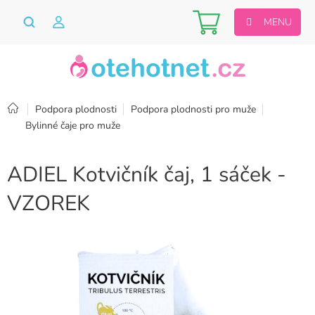
Přejít
Nákupní
na
obsah
košík
Domů
Podpora plodnosti
Podpora plodnosti pro muže
Bylinné čaje pro muže
ADIEL Kotvičník čaj, 1 sáček -
VZOREK