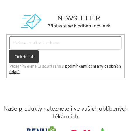
NEWSLETTER
Přihlaste se k odběru novinek
Přihlásit
se
Vložením e-mailu souhlasíte s
podmínkami ochrany osobních
údajů
Z
á
Naše produkty naleznete i ve vašich oblíbených
p
lékárnách
a
t