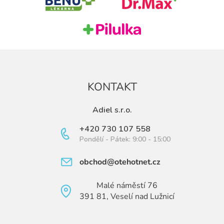
í
KONTAKT
Adiel s.r.o.
+420 730 107 558
Pondělí - Pátek: 9:00 - 15:00
obchod@otehotnet.cz
Malé náměstí 76
391 81, Veselí nad Lužnicí