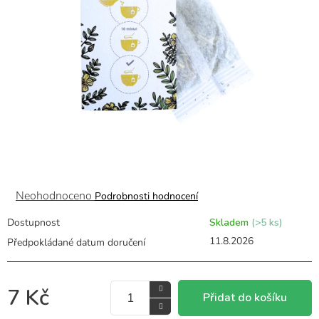
Průměrné
Neohodnoceno
Podrobnosti hodnocení
hodnocení
produktu
Dostupnost
Skladem
(>5 ks)
je
11.8.2026
0,0
z
5
hvězdiček.
7 Kč
Přidat do košíku