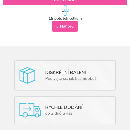
S
1
2
t
O
r
15
položek celkem
v
á
l
Nahoru
n
á
k
o
d
v
a
á
c
n
í
í
p
r
v
DISKRÉTNÍ BALENÍ
k
Podívejte se, jak balíme zboží
y
v
ý
p
i
RYCHLÉ DODÁNÍ
s
do 2 dnů u vás
u