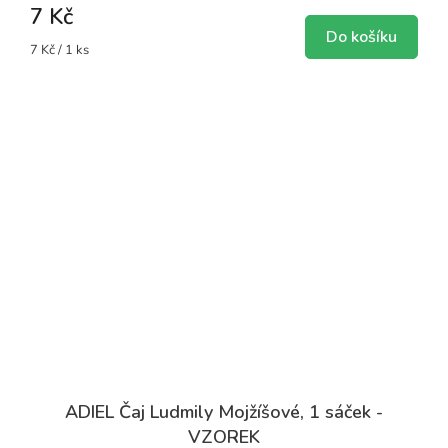
7 Kč
Do košíku
Měrná
7 Kč / 1 ks
cena:
ADIEL Čaj Ludmily Mojžíšové, 1 sáček -
VZOREK