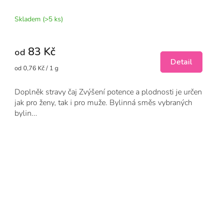
Skladem
(>5 ks)
83 Kč
od
Detail
Měrná
od 0,76 Kč / 1 g
cena:
Doplněk stravy čaj Zvýšení potence a plodnosti je určen
jak pro ženy, tak i pro muže. Bylinná směs vybraných
bylin...