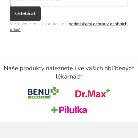
Přihlásit
se
Vložením e-mailu souhlasíte s
podmínkami ochrany osobních
údajů
Z
á
Naše produkty naleznete i ve vašich oblíbených
p
lékárnách
a
t
í