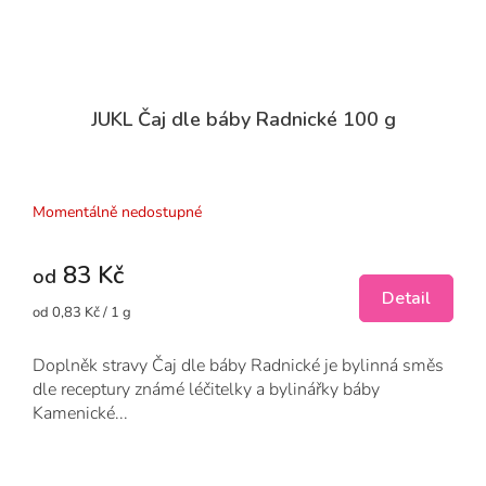
JUKL Čaj dle báby Radnické 100 g
Průměrné
hodnocení
produktu
Momentálně nedostupné
je
3,0
83 Kč
z
od
5
Detail
Měrná
od 0,83 Kč / 1 g
hvězdiček.
cena:
Doplněk stravy Čaj dle báby Radnické je bylinná směs
dle receptury známé léčitelky a bylinářky báby
Kamenické...