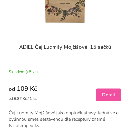
ADIEL Čaj Ludmily Mojžíšové, 15 sáčků
Průměrné
hodnocení
produktu
Skladem
(>5 ks)
je
5,0
109 Kč
z
od
5
Detail
Měrná
od 6,87 Kč / 1 ks
hvězdiček.
cena:
Čaj Ludmily Mojžíšové jako doplněk stravy. Jedná se o
bylinnou směs sestavenou dle receptury známé
fyzioterapeutky...