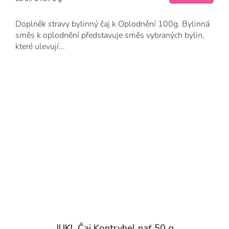
cena:
Doplněk stravy bylinný čaj k Oplodnění 100g. Bylinná
směs k oplodnění představuje směs vybraných bylin,
které ulevují...
JUKL Čaj Kontryhel nať 50 g