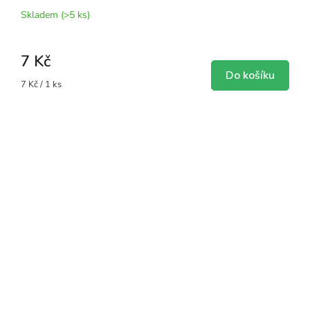
Skladem
(>5 ks)
7 Kč
Do košíku
Měrná
7 Kč / 1 ks
cena: