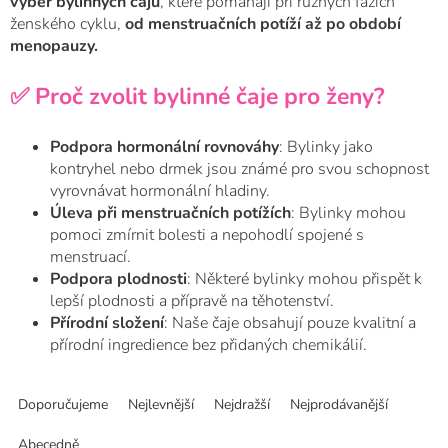
výběr bylinných čajů
, které pomáhají při různých fázích
ženského cyklu,
od menstruačních potíží až po období
menopauzy.
✅ Proč zvolit bylinné čaje pro ženy?
Podpora hormonální rovnováhy
:
Bylinky jako
kontryhel nebo drmek jsou známé pro svou schopnost
vyrovnávat hormonální hladiny.
Úleva při menstruačních potížích
:
Bylinky mohou
pomoci zmírnit bolesti a nepohodlí spojené s
menstruací.
Podpora plodnosti
:
Některé bylinky mohou přispět k
lepší plodnosti a přípravě na těhotenství.
Přírodní složení
:
Naše čaje obsahují pouze kvalitní a
přírodní ingredience bez přidaných chemikálií.
Ř
a
Doporučujeme
Nejlevnější
Nejdražší
Nejprodávanější
z
e
Abecedně