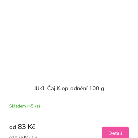
JUKL Čaj K oplodnění 100 g
Skladem
(>5 ks)
83 Kč
od
Detail
Měrná
od 0,76 Kč / 1 g