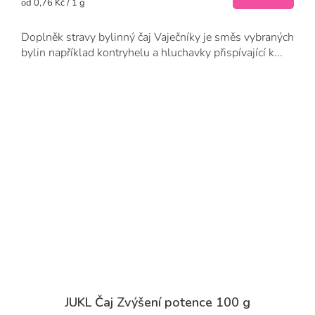
Měrná
od 0,76 Kč / 1 g
cena:
Doplněk stravy bylinný čaj Vaječníky je směs vybraných
bylin například kontryhelu a hluchavky přispívající k...
JUKL Čaj Zvýšení potence 100 g