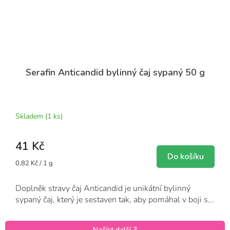
Serafin Anticandid bylinný čaj sypaný 50 g
Průměrné
hodnocení
produktu
Skladem
(1 ks)
je
5,0
41 Kč
z
5
Do košíku
Měrná
0,82 Kč / 1 g
hvězdiček.
cena:
Doplněk stravy čaj Anticandid je unikátní bylinný
sypaný čaj, který je sestaven tak, aby pomáhal v boji s...
Načíst další 3