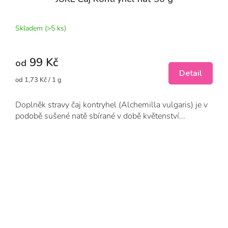
Skladem
(>5 ks)
99 Kč
od
Detail
Měrná
od 1,73 Kč / 1 g
cena:
Doplněk stravy čaj kontryhel (Alchemilla vulgaris) je v
podobě sušené natě sbírané v době květenství...