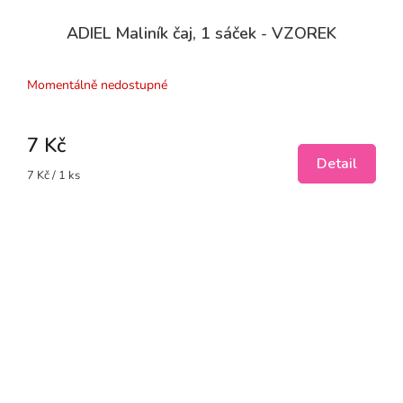
ADIEL Maliník čaj, 1 sáček - VZOREK
Momentálně nedostupné
7 Kč
Detail
Měrná
7 Kč / 1 ks
cena: