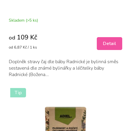
Průměrné
hodnocení
produktu
Skladem
(>5 ks)
je
5,0
109 Kč
z
od
5
Detail
Měrná
od 6,87 Kč / 1 ks
hvězdiček.
cena:
Doplněk stravy čaj dle báby Radnické je bylinná směs
sestavená dle známé bylinářky a léčitelky báby
Radnické (Božena...
Tip