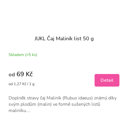
JUKL Čaj Maliník list 50 g
Skladem
(>5 ks)
69 Kč
od
Detail
Měrná
od 1,27 Kč / 1 g
cena:
Doplněk stravy čaj Maliník (Rubus idaeus) známý díky
svým plodům (malin) ve formě sušených listů
maliníku....