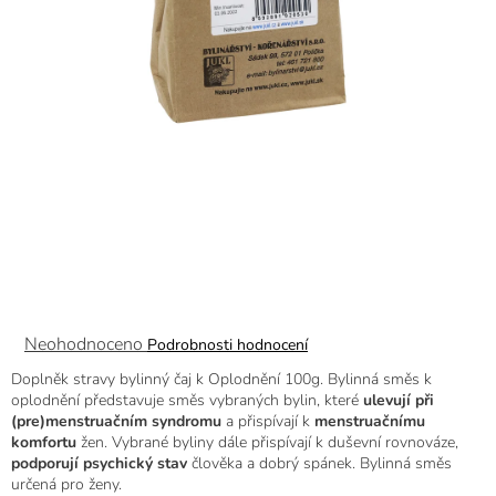
Průměrné
Neohodnoceno
Podrobnosti hodnocení
hodnocení
Doplněk stravy bylinný čaj k Oplodnění 100g. Bylinná směs k
produktu
oplodnění představuje směs vybraných bylin, které
ulevují při
je
(pre)menstruačním syndromu
a přispívají k
menstruačnímu
0,0
komfortu
žen. Vybrané byliny dále přispívají k duševní rovnováze,
z
podporují psychický stav
člověka a dobrý spánek. Bylinná směs
5
určená pro ženy.
hvězdiček.