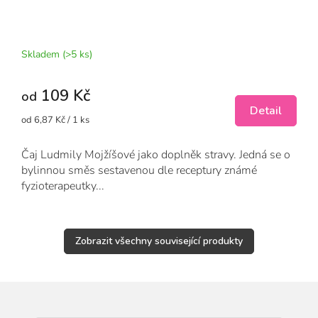
Průměrné
hodnocení
produktu
Skladem
(>5 ks)
je
5,0
109 Kč
z
od
5
Detail
Měrná
od 6,87 Kč / 1 ks
hvězdiček.
cena:
Čaj Ludmily Mojžíšové jako doplněk stravy. Jedná se o
bylinnou směs sestavenou dle receptury známé
fyzioterapeutky...
Zobrazit všechny související produkty