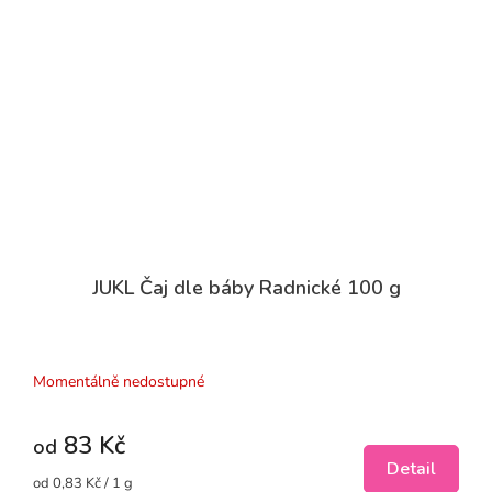
JUKL Čaj dle báby Radnické 100 g
Průměrné
hodnocení
produktu
Momentálně nedostupné
je
3,0
83 Kč
z
od
5
Detail
Měrná
od 0,83 Kč / 1 g
hvězdiček.