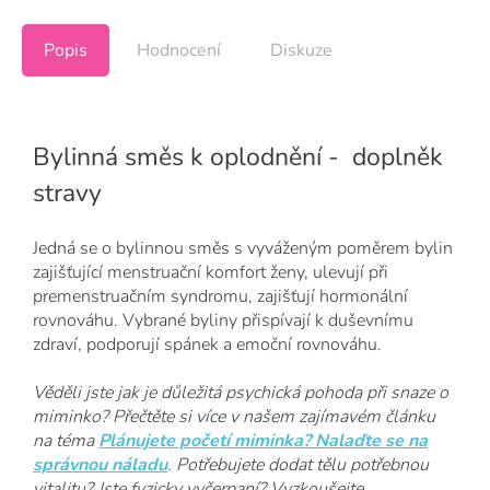
Popis
Hodnocení
Diskuze
Bylinná směs k oplodnění - doplněk
stravy
Jedná se o bylinnou směs s vyváženým poměrem bylin
zajišťující menstruační komfort ženy, ulevují při
premenstruačním syndromu, zajišťují hormonální
rovnováhu. Vybrané byliny přispívají k duševnímu
zdraví, podporují spánek a emoční rovnováhu.
Věděli jste jak je důležitá psychická pohoda při snaze o
miminko? Přečtěte si více v našem zajímavém článku
na téma
Plánujete početí miminka? Nalaďte se na
správnou náladu
. Potřebujete dodat tělu potřebnou
vitalitu? Jste fyzicky vyčerpaní? Vyzkoušejte