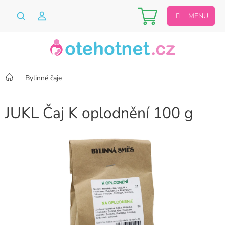
Přejít
Nákupní
na
obsah
košík
Domů
Bylinné čaje
JUKL Čaj K oplodnění 100 g