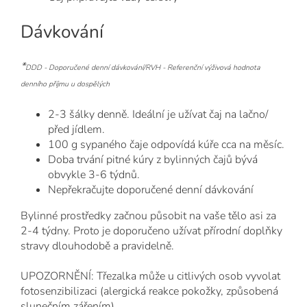
Dávkování
*
DDD - Doporučené denní dávkování/
RVH - Referenční výživová hodnota
denního příjmu u dospělých
2-3 šálky denně. Ideální je užívat čaj na lačno/
před jídlem.
100 g sypaného čaje odpovídá kúře cca na měsíc.
Doba trvání pitné kúry z bylinných čajů bývá
obvykle 3-6 týdnů.
Nepřekračujte doporučené denní dávkování
Bylinné prostředky začnou působit na vaše tělo asi za
2-4 týdny. Proto je doporučeno užívat přírodní doplňky
stravy dlouhodobě a pravidelně.
UPOZORNĚNÍ: Třezalka může u citlivých osob vyvolat
fotosenzibilizaci (alergická reakce pokožky, způsobená
slunečním zářením)