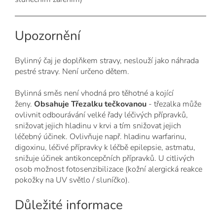
Upozornění
Bylinný čaj je doplňkem stravy, neslouží jako náhrada
pestré stravy. Není určeno dětem.
Bylinná směs není vhodná pro těhotné a kojící
ženy.
Obsahuje Třezalku
tečkovanou
- t
řezalka může
ovlivnit odbourávání velké řady léčivých přípravků,
snižovat jejich hladinu v krvi a tím snižovat jejich
léčebný účinek. Ovlivňuje např. hladinu warfarinu,
digoxinu, léčivé přípravky k léčbě epilepsie, astmatu,
snižuje účinek antikoncepčních přípravků. U citlivých
osob možnost fotosenzibilizace (kožní alergická reakce
pokožky na UV světlo / sluníčko).
Důležité informace