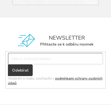
NEWSLETTER
Přihlaste se k odběru novinek
Přihlásit
se
Vložením e-mailu souhlasíte s
podmínkami ochrany osobních
údajů
Z