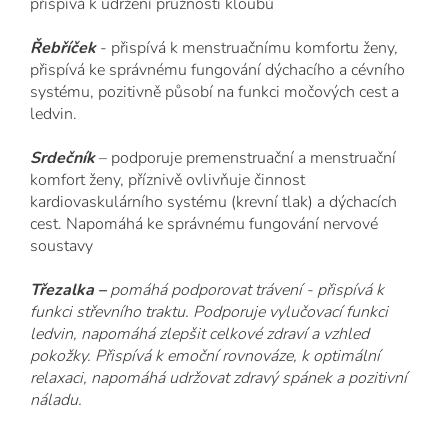
přispívá k udržení pružnosti kloubů
Řebříček
- přispívá k menstruačnímu komfortu ženy,
přispívá ke správnému fungování dýchacího a cévního
systému, pozitivně působí na funkci močových cest a
ledvin.
Srdečník
– podporuje premenstruační a menstruační
komfort ženy, příznivě ovlivňuje činnost
kardiovaskulárního systému (krevní tlak) a dýchacích
cest. Napomáhá ke správnému fungování nervové
soustavy
Třezalka
–
pomáhá podporovat trávení - přispívá k
funkci střevního traktu. Podporuje vylučovací funkci
ledvin, napomáhá zlepšit celkové zdraví a vzhled
pokožky. Přispívá k emoční rovnováze, k optimální
relaxaci, napomáhá udržovat zdravý spánek a pozitivní
náladu.