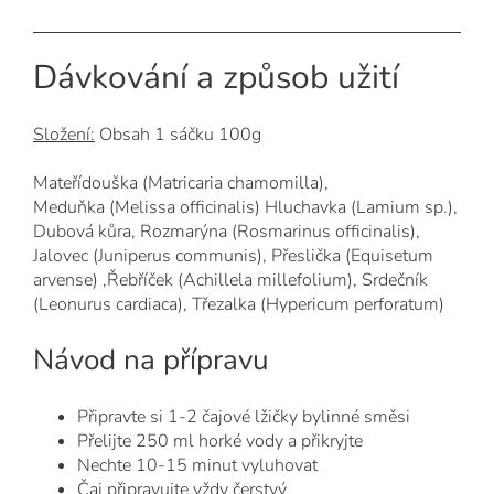
Dávkování a způsob užití
Složení:
Obsah 1 sáčku 100g
Mateřídouška (Matricaria chamomilla),
Meduňka (Melissa officinalis) Hluchavka (Lamium sp.),
Dubová kůra, Rozmarýna (Rosmarinus officinalis),
Jalovec (Juniperus communis), Přeslička (Equisetum
arvense) ,Řebříček (Achillela millefolium), Srdečník
(Leonurus cardiaca), Třezalka (Hypericum perforatum)
Návod na přípravu
Připravte si 1-2 čajové lžičky bylinné směsi
Přelijte 250 ml horké vody a přikryjte
Nechte 10-15 minut vyluhovat
Čaj připravujte vždy čerstvý