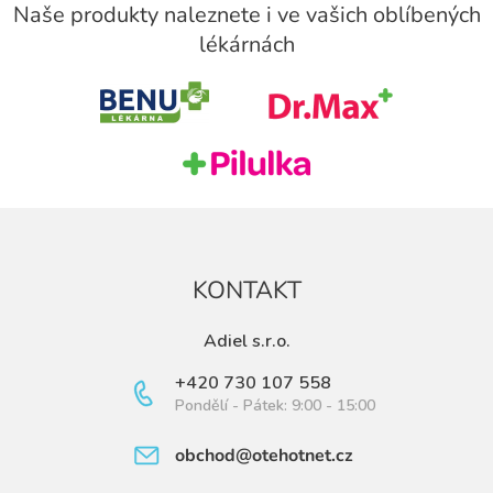
á
Naše produkty naleznete i ve vašich oblíbených
p
lékárnách
a
t
í
KONTAKT
Adiel s.r.o.
+420 730 107 558
Pondělí - Pátek: 9:00 - 15:00
obchod@otehotnet.cz