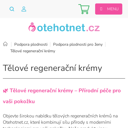
Přejít
Nákupní
na
obsah
košík
Domů
Podpora plodnosti
Podpora plodnosti pro ženy
Tělové regenerační krémy
Tělové regenerační krémy
🌿 Tělové regenerační krémy – Přírodní péče pro
vaši pokožku
Objevte širokou nabídku tělových regeneračních krémů na
Otehotnet.cz, které kombinují sílu přírody s moderními