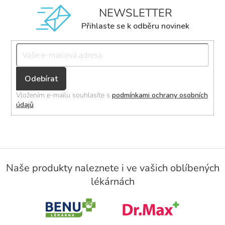
NEWSLETTER
Přihlaste se k odběru novinek
Přihlásit
se
Vložením e-mailu souhlasíte s
podmínkami ochrany osobních
údajů
Z
á
Naše produkty naleznete i ve vašich oblíbených
p
lékárnách
a
t
í