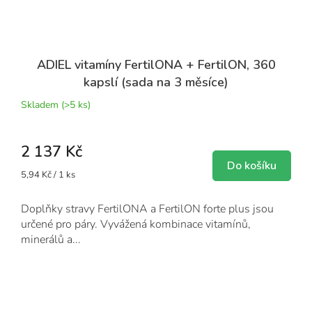
ADIEL vitamíny FertilONA + FertilON, 360
kapslí (sada na 3 měsíce)
Skladem
(>5 ks)
2 137 Kč
Do košíku
Měrná
5,94 Kč / 1 ks
cena:
Doplňky stravy FertilONA a FertilON forte plus jsou
určené pro páry. Vyvážená kombinace vitamínů,
minerálů a...