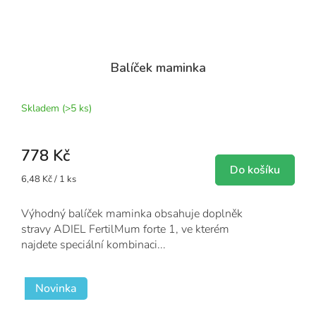
Balíček maminka
Skladem
(>5 ks)
778 Kč
Do košíku
Měrná
6,48 Kč / 1 ks
cena:
Výhodný balíček maminka obsahuje doplněk
stravy ADIEL FertilMum forte 1, ve kterém
najdete speciální kombinaci...
Novinka