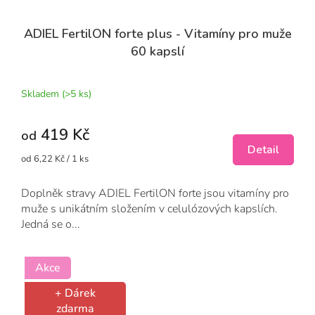
ADIEL FertilON forte plus - Vitamíny pro muže
60 kapslí
Průměrné
hodnocení
produktu
Skladem
(>5 ks)
je
5,0
419 Kč
z
od
5
Detail
Měrná
od 6,22 Kč / 1 ks
hvězdiček.
cena:
Doplněk stravy ADIEL FertilON forte jsou vitamíny pro
muže s unikátním složením v celulózových kapslích.
Jedná se o...
Akce
+ Dárek
zdarma