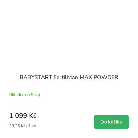
BABYSTART FertilMan MAX POWDER
Skladem
(>5 ks)
1 099 Kč
Do košíku
Měrná
39,25 Kč / 1 ks
cena: