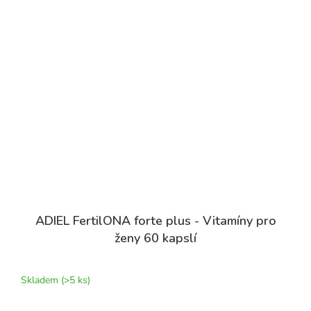
ADIEL FertilONA forte plus - Vitamíny pro
ženy 60 kapslí
Průměrné
hodnocení
produktu
Skladem
(>5 ks)
je
5,0