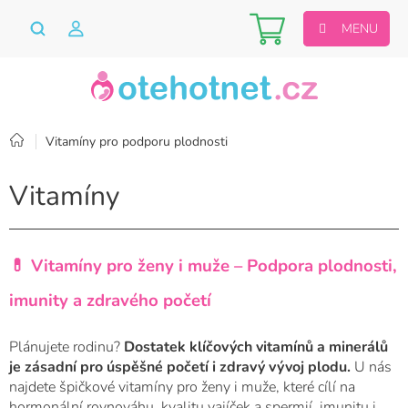
Přejít
Nákupní
na
obsah
košík
Domů
Vitamíny pro podporu plodnosti
Vitamíny
💊 Vitamíny pro ženy i muže – Podpora plodnosti,
imunity a zdravého početí
Plánujete rodinu?
Dostatek klíčových vitamínů a minerálů
je zásadní pro úspěšné početí i zdravý vývoj plodu.
U nás
najdete špičkové vitamíny pro ženy i muže, které cílí na
hormonální rovnováhu, kvalitu vajíček a spermií, imunitu i