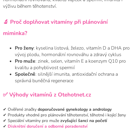
výživu během těhotenství.
🔬 Proč doplňovat vitamíny při plánování
miminka?
Pro ženy
: kyselina listová, železo, vitamín D a DHA pro
vývoj plodu, hormonální rovnováhu a zdravý cyklus
Pro muže
: zinek, selen, vitamín E a koenzym Q10 pro
kvalitu a pohyblivost spermií
Společně
: silnější imunita, antioxidační ochrana a
správná buněčná regenerace
✅ Výhody vitamínů z Otehotnet.cz
✔ Ověřené značky
doporučované gynekology a andrology
✔ Produkty vhodné pro plánování těhotenství, těhotné i kojící ženy
✔ Speciální vitamíny pro muže
zvyšující šanci na početí
✔
Diskrétní doručení a odborné poradenství