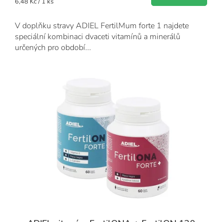
Měrná
6,48 Kč / 1 ks
hvězdiček.
cena:
V doplňku stravy ADIEL FertilMum forte 1 najdete
speciální kombinaci dvaceti vitamínů a minerálů
určených pro období...