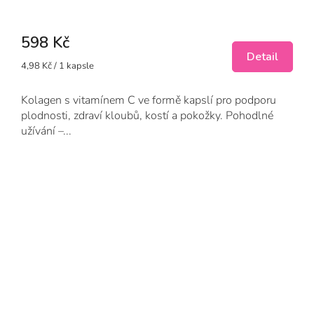
598 Kč
Detail
Měrná
4,98 Kč / 1 kapsle
cena:
Kolagen s vitamínem C ve formě kapslí pro podporu
plodnosti, zdraví kloubů, kostí a pokožky. Pohodlné
užívání –...