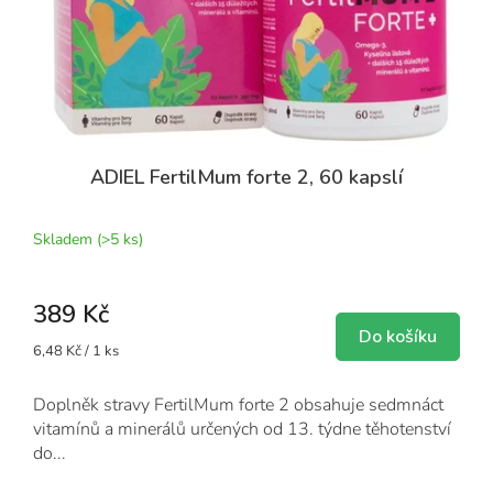
ADIEL FertilMum forte 2, 60 kapslí
Skladem
(>5 ks)
389 Kč
Do košíku
Měrná
6,48 Kč / 1 ks
cena:
Doplněk stravy FertilMum forte 2 obsahuje sedmnáct
vitamínů a minerálů určených od 13. týdne těhotenství
do...