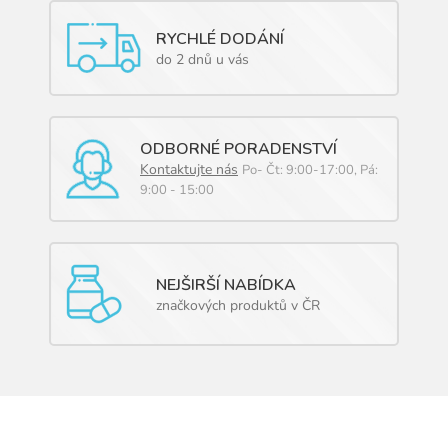
p
i
RYCHLÉ DODÁNÍ
s
do 2 dnů u vás
u
ODBORNÉ PORADENSTVÍ
Kontaktujte nás
Po- Čt: 9:00-17:00, Pá:
9:00 - 15:00
NEJŠIRŠÍ NABÍDKA
značkových produktů v ČR