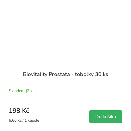
Biovitality Prostata - tobolky 30 ks
Skladem
(2 ks)
198 Kč
Do košíku
Měrná
6,60 Kč / 1 kapsle
cena: