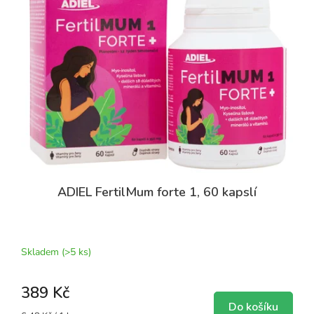
k
i
t
s
ů
p
r
o
d
u
k
t
ů
ADIEL FertilMum forte 1, 60 kapslí
Průměrné
hodnocení
produktu
Skladem
(>5 ks)
je
5,0
389 Kč
z
5
Do košíku