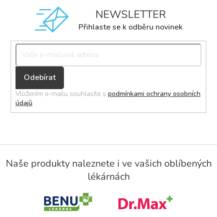
NEWSLETTER
Přihlaste se k odběru novinek
Přihlásit
se
Vložením e-mailu souhlasíte s
podmínkami ochrany osobních
údajů
Z
á
Naše produkty naleznete i ve vašich oblíbených
p
lékárnách
a
t
í