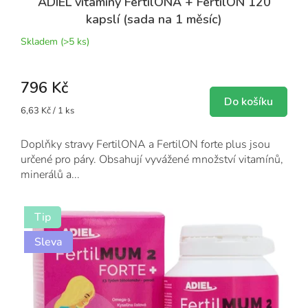
ADIEL vitamíny FertilONA + FertilON 120
kapslí (sada na 1 měsíc)
Skladem
(>5 ks)
796 Kč
Do košíku
Měrná
6,63 Kč / 1 ks
cena:
Doplňky stravy FertilONA a FertilON forte plus jsou
určené pro páry. Obsahují vyvážené množství vitamínů,
minerálů a...
Tip
Sleva