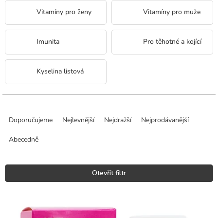
Vitamíny pro ženy
Vitamíny pro muže
Imunita
Pro těhotné a kojící
Kyselina listová
Ř
a
Doporučujeme
Nejlevnější
Nejdražší
Nejprodávanější
z
e
Abecedně
n
í
p
Otevřít filtr
r
o
V
d
ý
u
p