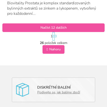
Biovitality Prostata je komplex standardizovaných
bylinných extraktů se zinkem a lykopenem, vytvořený
pro každodenní...
Načíst 12 dalších
S
1
3
t
O
r
26
položek celkem
v
á
l
Nahoru
n
á
k
o
d
v
a
á
c
n
í
í
p
r
v
DISKRÉTNÍ BALENÍ
k
Podívejte se, jak balíme zboží
y
v
ý