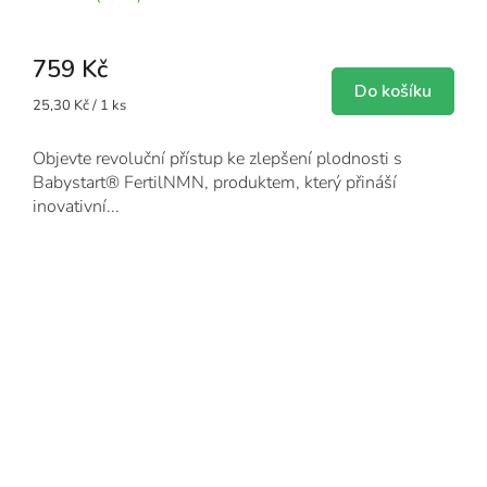
759 Kč
Do košíku
Měrná
25,30 Kč / 1 ks
cena:
Objevte revoluční přístup ke zlepšení plodnosti s
Babystart® FertilNMN, produktem, který přináší
inovativní...