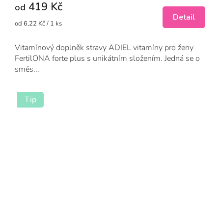
419 Kč
z
od
5
Detail
Měrná
od 6,22 Kč / 1 ks
hvězdiček.
cena:
Vitamínový doplněk stravy ADIEL vitamíny pro ženy
FertilONA forte plus s unikátním složením. Jedná se o
směs...
Tip