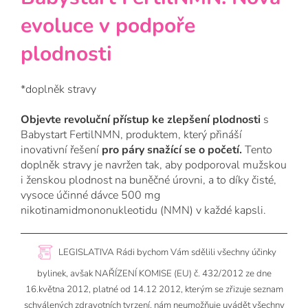
evoluce v podpoře
plodnosti
*doplněk stravy
Objevte revoluční přístup ke zlepšení plodnosti
s
Babystart FertilNMN, produktem, který přináší
inovativní řešení
pro páry snažící se o početí.
Tento
doplněk stravy je navržen tak, aby podporoval mužskou
i ženskou plodnost na buněčné úrovni, a to díky čisté,
vysoce účinné dávce 500 mg
nikotinamidmononukleotidu (NMN) v každé kapsli.
LEGISLATIVA Rádi bychom Vám sdělili všechny účinky
bylinek, avšak NAŘÍZENÍ KOMISE (EU) č. 432/2012 ze dne
16.května 2012, platné od 14.12 2012, kterým se zřizuje seznam
schválených zdravotních tvrzení, nám neumožňuje uvádět všechny