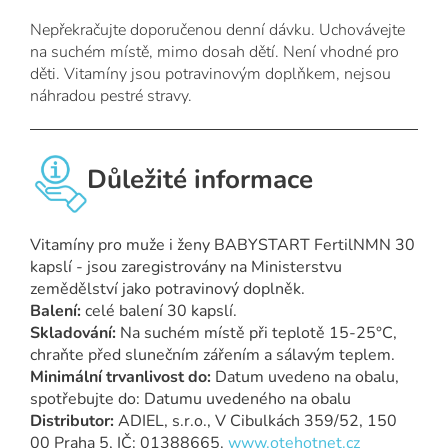
Nepřekračujte doporučenou denní dávku. Uchovávejte
na suchém místě, mimo dosah dětí. Není vhodné pro
děti. Vitamíny jsou potravinovým doplňkem, nejsou
náhradou pestré stravy.
Důležité informace
Vitamíny pro muže i ženy BABYSTART FertilNMN 30
kapslí - jsou zaregistrovány na Ministerstvu
zemědělství jako potravinový doplněk.
Balení:
celé balení 30 kapslí.
Skladování:
Na suchém místě při teplotě 15-25°C,
chraňte před slunečním zářením a sálavým teplem.
Minimální trvanlivost do:
Datum uvedeno na obalu,
spotřebujte do: Datumu uvedeného na obalu
Distributor:
ADIEL, s.r.o., V Cibulkách 359/52, 150
00 Praha 5, IČ: 01388665.
www.otehotnet.cz