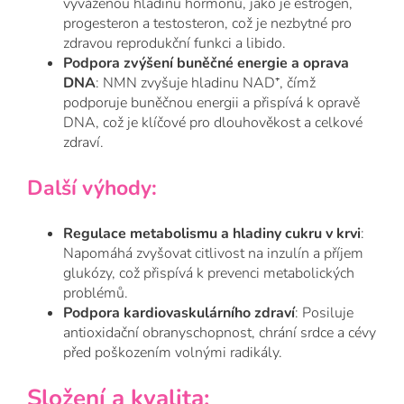
vyváženou hladinu hormonů, jako je estrogen,
progesteron a testosteron, což je nezbytné pro
zdravou reprodukční funkci a libido.
Podpora zvýšení buněčné energie a oprava
DNA
: NMN zvyšuje hladinu NAD⁺, čímž
podporuje buněčnou energii a přispívá k opravě
DNA, což je klíčové pro dlouhověkost a celkové
zdraví.
Další výhody:
Regulace metabolismu a hladiny cukru v krvi
:
Napomáhá zvyšovat citlivost na inzulín a příjem
glukózy, což přispívá k prevenci metabolických
problémů.
Podpora kardiovaskulárního zdraví
: Posiluje
antioxidační obranyschopnost, chrání srdce a cévy
před poškozením volnými radikály.
Složení a kvalita: