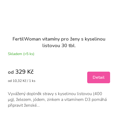
FertilWoman vitamíny pro ženy s kyselinou
listovou 30 tbl.
Skladem
(>5 ks)
329 Kč
od
Detail
Měrná
od 10,32 Kč / 1 ks
cena:
Vyvážený doplněk stravy s kyselinou listovou (400
μg), železem, jódem, zinkem a vitamínem D3 pomáhá
připravit ženské...