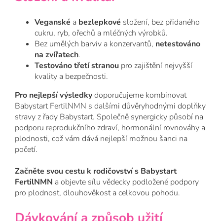
Veganské
a
bezlepkové
složení, bez přidaného
cukru, ryb, ořechů a mléčných výrobků.
Bez umělých barviv a konzervantů,
netestováno
na zvířatech
.
Testováno třetí stranou
pro zajištění nejvyšší
kvality a bezpečnosti.
Pro nejlepší výsledky
doporučujeme kombinovat
Babystart FertilNMN s dalšími důvěryhodnými doplňky
stravy z řady Babystart. Společně synergicky působí na
podporu reprodukčního zdraví, hormonální rovnováhy a
plodnosti, což vám dává nejlepší možnou šanci na
početí.
Začněte svou cestu k rodičovství s Babystart
FertilNMN
a objevte sílu
vědecky podložené
podpory
pro plodnost, dlouhověkost a celkovou pohodu.
Dávkování a způsob užití