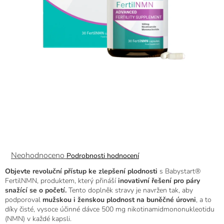
Průměrné
Neohodnoceno
Podrobnosti hodnocení
hodnocení
Objevte revoluční přístup ke zlepšení plodnosti
s Babystart®
produktu
FertilNMN, produktem, který přináší
inovativní řešení pro páry
je
snažící se o početí.
Tento doplněk stravy je navržen tak, aby
0,0
podporoval
mužskou i ženskou plodnost na buněčné úrovni
, a to
z
díky čisté, vysoce účinné dávce 500 mg nikotinamidmononukleotidu
5
(NMN) v každé kapsli.
hvězdiček.