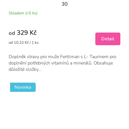
30
Skladem
(>5 ks)
329 Kč
od
Detail
Měrná
od 10,32 Kč / 1 ks
cena:
Doplněk stravy pro muže Fertilman s L- Taurinem pro
doplnění potřebných vitamínů a minerálů. Obsahuje
důležité složky...
Novinka