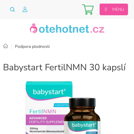
Přejít
Nákupní
na
obsah
košík
Domů
Podpora plodnosti
Babystart FertilNMN 30 kapslí