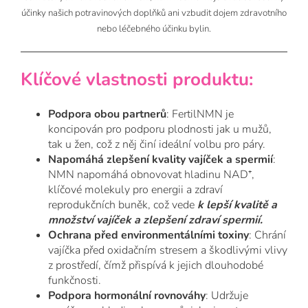
účinky našich potravinových doplňků ani vzbudit dojem zdravotního
nebo léčebného účinku bylin.
Klíčové vlastnosti produktu:
Podpora obou partnerů
: FertilNMN je
koncipován pro podporu plodnosti jak u mužů,
tak u žen, což z něj činí ideální volbu pro páry.
Napomáhá zlepšení kvality vajíček a spermií
:
NMN napomáhá obnovovat hladinu NAD⁺,
klíčové molekuly pro energii a zdraví
reprodukčních buněk, což vede
k lepší kvalitě a
množství vajíček a zlepšení zdraví spermií.
Ochrana před environmentálními toxiny
: Chrání
vajíčka před oxidačním stresem a škodlivými vlivy
z prostředí, čímž přispívá k jejich dlouhodobé
funkčnosti.
Podpora hormonální rovnováhy
: Udržuje