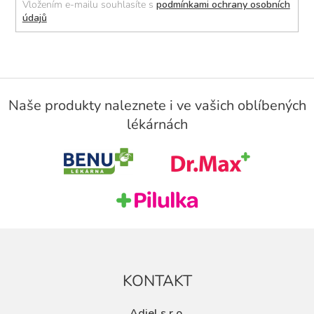
Vložením e-mailu souhlasíte s
podmínkami ochrany osobních
údajů
Z
á
Naše produkty naleznete i ve vašich oblíbených
p
lékárnách
a
t
í
KONTAKT
Adiel s.r.o.