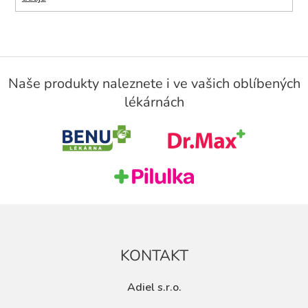
Z
á
Naše produkty naleznete i ve vašich oblíbených
p
lékárnách
a
t
í
KONTAKT
Adiel s.r.o.