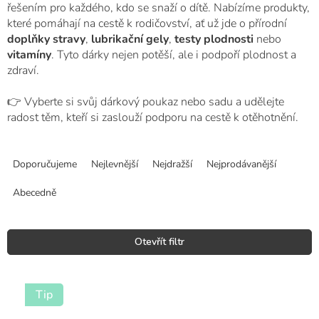
řešením pro každého, kdo se snaží o dítě. Nabízíme produkty,
které pomáhají na cestě k rodičovství, ať už jde o přírodní
doplňky stravy
,
lubrikační gely
,
testy plodnosti
nebo
vitamíny
. Tyto dárky nejen potěší, ale i podpoří plodnost a
zdraví.
👉 Vyberte si svůj dárkový poukaz nebo sadu a udělejte
radost těm, kteří si zaslouží podporu na cestě k otěhotnění.
Ř
a
Doporučujeme
Nejlevnější
Nejdražší
Nejprodávanější
z
e
Abecedně
n
í
p
Otevřít filtr
r
o
V
d
ý
Tip
u
p
k