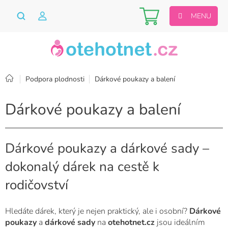
Přejít
Nákupní
na
obsah
košík
Domů
Podpora plodnosti
Dárkové poukazy a balení
Dárkové poukazy a balení
Dárkové poukazy a dárkové sady –
dokonalý dárek na cestě k
rodičovství
Hledáte dárek, který je nejen praktický, ale i osobní?
Dárkové
poukazy
a
dárkové sady
na
otehotnet.cz
jsou ideálním