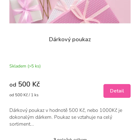
Dárkový poukaz
Průměrné
hodnocení
produktu
Skladem
(>5 ks)
je
5,0
500 Kč
z
od
5
Detail
Měrná
od 500 Kč / 1 ks
hvězdiček.
cena:
Dárkový poukaz v hodnotě 500 Kč, nebo 1000Kč je
dokonalým dárkem. Poukaz se vztahuje na celý
sortiment...
3
položek celkem