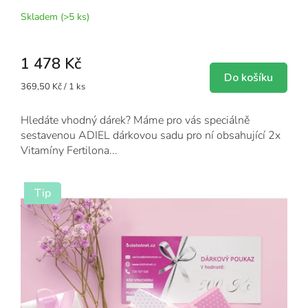
Skladem
(>5 ks)
1 478 Kč
Do košíku
Měrná
369,50 Kč / 1 ks
cena:
Hledáte vhodný dárek? Máme pro vás speciálně
sestavenou ADIEL dárkovou sadu pro ní obsahující 2x
Vitamíny Fertilona...
Tip