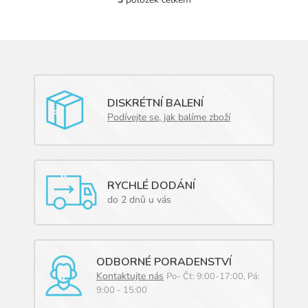
O
v
l
á
d
a
c
í
DISKRÉTNÍ BALENÍ
p
Podívejte se, jak balíme zboží
r
v
k
y
v
RYCHLÉ DODÁNÍ
ý
p
do 2 dnů u vás
i
s
u
ODBORNÉ PORADENSTVÍ
Kontaktujte nás
Po- Čt: 9:00-17:00, Pá:
9:00 - 15:00