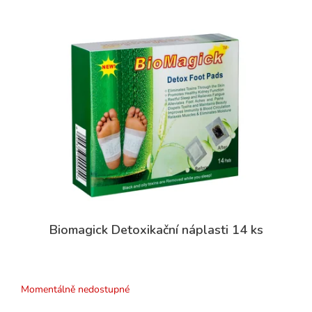
Biomagick Detoxikační náplasti 14 ks
Průměrné
hodnocení
produktu
Momentálně nedostupné
je