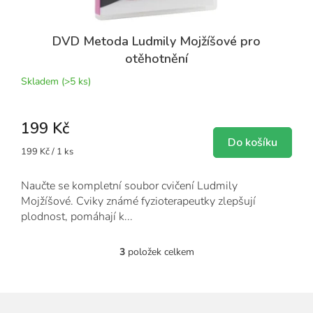
DVD Metoda Ludmily Mojžíšové pro
otěhotnění
Skladem
(>5 ks)
199 Kč
Do košíku
Měrná
199 Kč / 1 ks
cena:
Naučte se kompletní soubor cvičení Ludmily
Mojžíšové. Cviky známé fyzioterapeutky zlepšují
plodnost, pomáhají k...
3
položek celkem
O
v
l
á
d