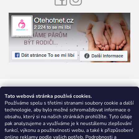
Tato webová stránka používá cookies.
Používáme spolu s třetími stranami soubory cookie a další
technologie, aby bylo možné schromažďovat informace o
obsahu, který si na našich stránkách prohlížíte. Tyto údaje
pak analyzujeme a využíváme je k neustálemu zlepšování
funkcí, výkonu a použitelnosti webu, a také k přizpůsobení
online reklamy podle vašich potřeb. Podrobnosti a