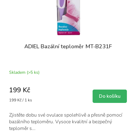
d
u
k
t
ů
ADIEL Bazální teploměr MT-B231F
Průměrné
hodnocení
produktu
Skladem
(>5 ks)
je
5,0
199 Kč
z
5
Do košíku
Měrná
199 Kč / 1 ks
hvězdiček.
cena:
Zjistěte dobu své ovulace spolehlivě a přesně pomocí
bazálního teploměru. Vysoce kvalitní a bezpečný
teploměr s...