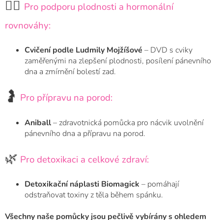
🧘‍♀️
Pro podporu plodnosti a hormonální
rovnováhy:
Cvičení podle Ludmily Mojžíšové
– DVD s cviky
zaměřenými na zlepšení plodnosti, posílení pánevního
dna a zmírnění bolestí zad.
🤰
Pro přípravu na porod:
Aniball
– zdravotnická pomůcka pro nácvik uvolnění
pánevního dna a přípravu na porod.
🌿
Pro detoxikaci a celkové zdraví:
Detoxikační náplasti Biomagick
– pomáhají
odstraňovat toxiny z těla během spánku.
Všechny naše pomůcky jsou pečlivě vybírány s ohledem