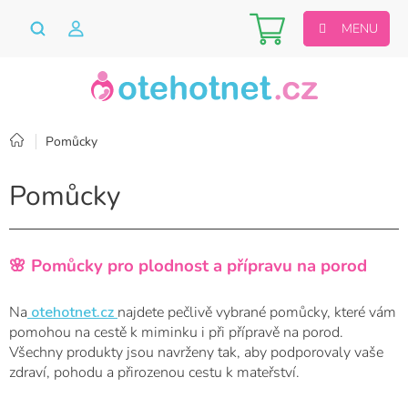
Přejít
Nákupní
na
obsah
košík
Domů
Pomůcky
Pomůcky
🌸 Pomůcky pro plodnost a přípravu na porod
Na
otehotnet.cz
najdete pečlivě vybrané pomůcky, které vám
pomohou na cestě k miminku i při přípravě na porod.
Všechny produkty jsou navrženy tak, aby podporovaly vaše
zdraví, pohodu a přirozenou cestu k mateřství.