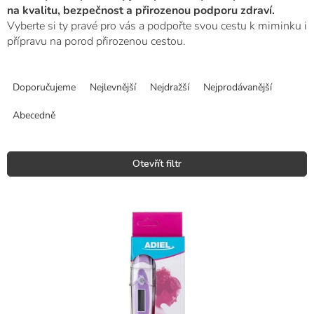
na kvalitu, bezpečnost a přirozenou podporu zdraví.
Vyberte si ty pravé pro vás a podpořte svou cestu k miminku i
přípravu na porod přirozenou cestou.
Ř
a
Doporučujeme
Nejlevnější
Nejdražší
Nejprodávanější
z
e
Abecedně
n
í
p
Otevřít filtr
r
o
V
d
ý
u
p
k
i
t
s
ů
p
r
o