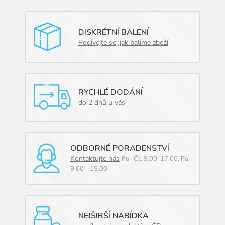
a
c
í
DISKRÉTNÍ BALENÍ
p
Podívejte se, jak balíme zboží
r
v
k
y
v
RYCHLÉ DODÁNÍ
ý
p
do 2 dnů u vás
i
s
u
ODBORNÉ PORADENSTVÍ
Kontaktujte nás
Po- Čt: 9:00-17:00, Pá:
9:00 - 15:00
NEJŠIRŠÍ NABÍDKA