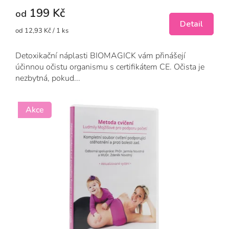
5,0
199 Kč
z
od
5
Detail
Měrná
od 12,93 Kč / 1 ks
hvězdiček.
cena:
Detoxikační náplasti BIOMAGICK vám přinášejí
účinnou očistu organismu s certifikátem CE. Očista je
nezbytná, pokud...
Akce