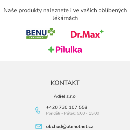
Z
á
Naše produkty naleznete i ve vašich oblíbených
p
lékárnách
a
t
í
KONTAKT
Adiel s.r.o.
+420 730 107 558
Pondělí - Pátek: 9:00 - 15:00
obchod@otehotnet.cz