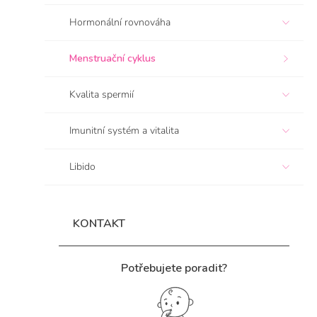
í
Hormonální rovnováha
p
a
n
Menstruační cyklus
e
l
Kvalita spermií
Imunitní systém a vitalita
Libido
KONTAKT
Potřebujete poradit?