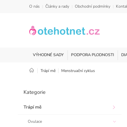
Přejít
O nás
Články a rady
Obchodní podmínky
Konta
na
obsah
VÝHODNÉ SADY
PODPORA PLODNOSTI
DI
Domů
Trápí mě
Menstruační cyklus
P
o
Přeskočit
Kategorie
kategorie
s
t
r
Trápí mě
a
n
Ovulace
n