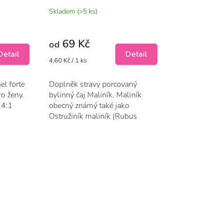
Skladem
(>5 ks)
69 Kč
od
Detail
Detail
Měrná
4,60 Kč / 1 ks
cena:
el forte
Doplněk stravy porcovaný
ro ženy.
bylinný čaj Maliník. Maliník
 4:1
obecný známý také jako
Ostružiník maliník (Rubus
idaeus) může...