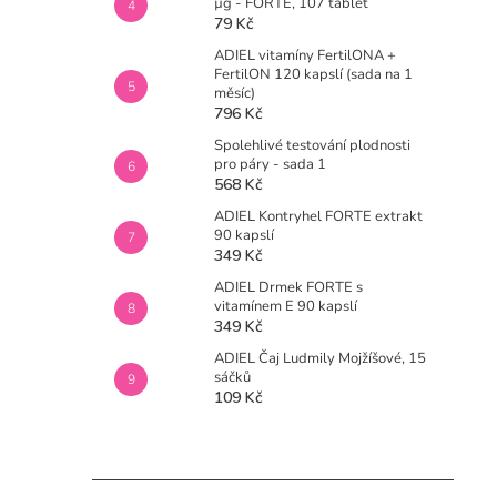
µg - FORTE, 107 tablet
79 Kč
ADIEL vitamíny FertilONA +
FertilON 120 kapslí (sada na 1
měsíc)
796 Kč
Spolehlivé testování plodnosti
pro páry - sada 1
568 Kč
ADIEL Kontryhel FORTE extrakt
90 kapslí
349 Kč
ADIEL Drmek FORTE s
vitamínem E 90 kapslí
349 Kč
ADIEL Čaj Ludmily Mojžíšové, 15
sáčků
109 Kč