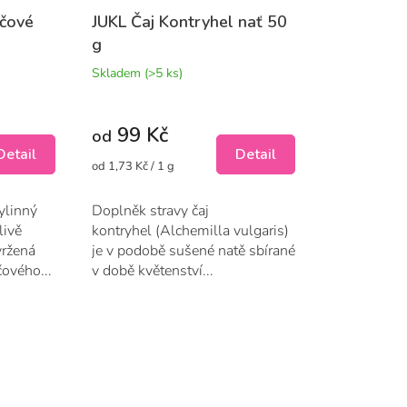
očové
JUKL Čaj Kontryhel nať 50
g
Skladem
(>5 ks)
99 Kč
od
Detail
Detail
Měrná
od 1,73 Kč / 1 g
cena:
ylinný
Doplněk stravy čaj
livě
kontryhel (Alchemilla vulgaris)
vržená
je v podobě sušené natě sbírané
ového...
v době květenství...