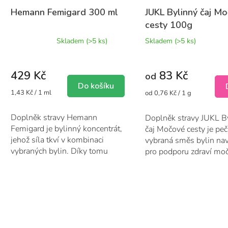
Hemann Femigard 300 ml
JUKL Bylinný čaj M
cesty 100g
Průměrné
Skladem
(>5 ks)
Skladem
(>5 ks)
hodnocení
produktu
je
429 Kč
83 Kč
4,6
od
z
Do košíku
Měrná
1,43 Kč / 1 ml
Měrná
od 0,76 Kč / 1 g
5
cena:
cena:
hvězdiček.
Doplněk stravy Hemann
Doplněk stravy JUKL B
Femigard je bylinný koncentrát,
čaj Močové cesty je peč
jehož síla tkví v kombinaci
vybraná směs bylin na
vybraných bylin. Díky tomu
pro podporu zdraví moč
Femigard...