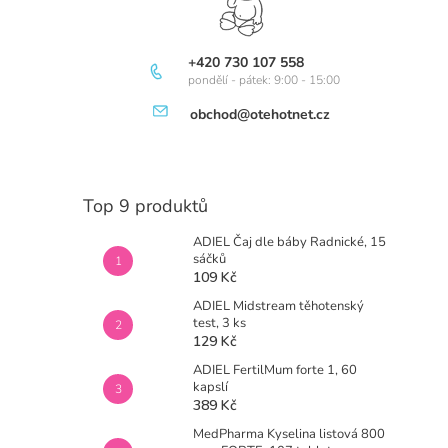
+420 730 107 558
pondělí - pátek: 9:00 - 15:00
obchod@otehotnet.cz
Top 9 produktů
ADIEL Čaj dle báby Radnické, 15
sáčků
109 Kč
ADIEL Midstream těhotenský
test, 3 ks
129 Kč
ADIEL FertilMum forte 1, 60
kapslí
389 Kč
MedPharma Kyselina listová 800