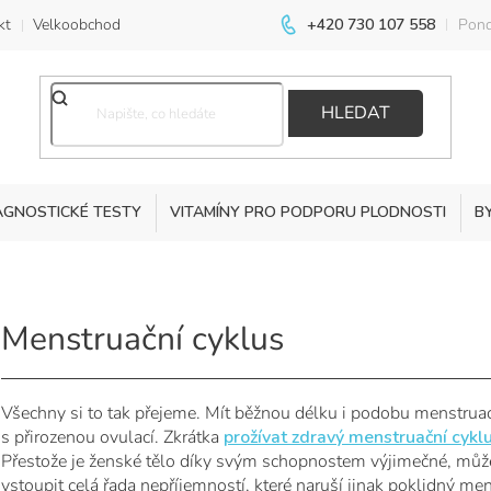
kt
Velkoobchod
+420 730 107 558
Pond
HLEDAT
AGNOSTICKÉ TESTY
VITAMÍNY PRO PODPORU PLODNOSTI
B
Menstruační cyklus
Všechny si to tak přejeme. Mít běžnou délku i podobu menstruace
s přirozenou ovulací. Zkrátka
prožívat zdravý menstruační cyklu
Přestože je ženské tělo díky svým schopnostem výjimečné, mů
vstoupit celá řada nepříjemností, které naruší jinak poklidný men