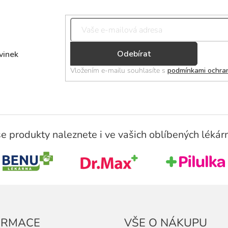
Přihlásit
vinek
se
Vložením e-mailu souhlasíte s
podmínkami ochran
e produkty naleznete i ve vašich oblíbených lékár
ORMACE
VŠE O NÁKUPU