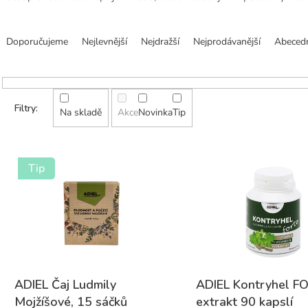
Ř
a
Doporučujeme
Nejlevnější
Nejdražší
Nejprodávanější
Abeced
z
e
n
í
p
Na skladě
Akce
Novinka
Tip
r
o
V
d
ý
Tip
u
p
k
i
t
s
ů
p
r
o
d
u
ADIEL Čaj Ludmily
ADIEL Kontryhel F
k
Mojžíšové, 15 sáčků
extrakt 90 kapslí