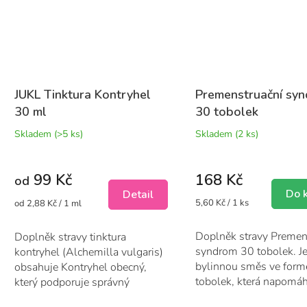
JUKL Tinktura Kontryhel
Premenstruační sy
30 ml
30 tobolek
Skladem
(>5 ks)
Skladem
(2 ks)
99 Kč
168 Kč
od
Do 
Detail
Měrná
Měrná
5,60 Kč / 1 ks
od 2,88 Kč / 1 ml
cena:
cena:
Doplněk stravy Premen
Doplněk stravy tinktura
syndrom 30 tobolek. J
kontryhel (Alchemilla vulgaris)
bylinnou směs ve form
obsahuje Kontryhel obecný,
tobolek, která napomáhá
který podporuje správný
(před)...