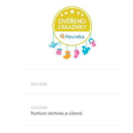
Hodnocení
obchodu
26.5.2026
je
5
z
Hodnocení
5
obchodu
12.4.2026
hvězdiček.
je
Rychlost obchodu je úžasná
5
z
5
Hodnocení