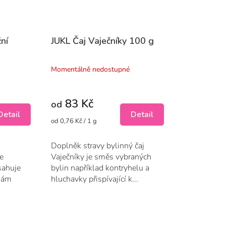
ní
JUKL Čaj Vaječníky 100 g
Momentálně nedostupné
83 Kč
od
Detail
Detail
Měrná
od 0,76 Kč / 1 g
cena:
Doplněk stravy bylinný čaj
e
Vaječníky je směs vybraných
sahuje
bylin například kontryhelu a
enám
hluchavky přispívající k...