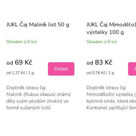
JUKL Čaj Maliník list 50 g
JUKL Čaj Mimodělož
výstelky 100 g
Skladem
(>5 ks)
Skladem
(>5 ks)
69 Kč
83 Kč
od
od
Detail
Měrná
Měrná
od 1,27 Kč / 1 g
od 0,76 Kč / 1 g
cena:
cena:
Doplněk stravy čaj
Doplněk stravy čaj
Maliník (Rubus idaeus) známý
Mimoděložní výstelky j
díky svým plodům (malin) ve
bylinná směs, která ob
formě sušených listů
Kontryhel zajišťující ž
maliníku....
menstruační...