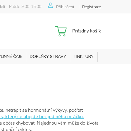
ělí - Pátek: 9:00-15:00
Přihlášení
Registrace
Nákupní
Prázdný košík
košík
YLINNÉ ČAJE
DOPLŇKY STRAVY
TINKTURY
KOSMETIKA
, netrápit se hormonální výkyvy, počítat
s, který se obejde bez jediného mráčku.
že občas chybovat. Najednou vám může do života
struační cyklus.