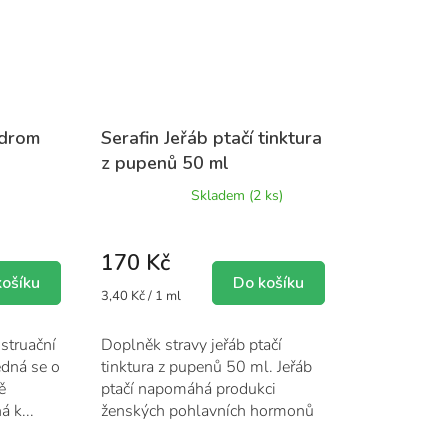
ndrom
Serafin Jeřáb ptačí tinktura
z pupenů 50 ml
Průměrné
Skladem
(2 ks)
hodnocení
produktu
je
170 Kč
5,0
z
košíku
Do košíku
Měrná
3,40 Kč / 1 ml
5
cena:
hvězdiček.
struační
Doplněk stravy jeřáb ptačí
edná se o
tinktura z pupenů 50 ml. Jeřáb
ě
ptačí napomáhá produkci
 k...
ženských pohlavních hormonů
a...