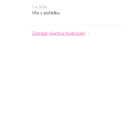
hvězdiček.
obchodu
7.4.2026
je
Vše v pořádku.
5
z
5
Zobrazit všechna hodnocení
hvězdiček.