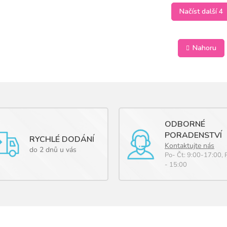
Načíst další 4
O
v
Nahoru
l
á
d
a
c
í
p
r
ODBORNÉ
v
PORADENSTVÍ
k
RYCHLÉ DODÁNÍ
Kontaktujte nás
y
do 2 dnů u vás
Po- Čt: 9:00-17:00, 
v
- 15:00
ý
p
i
s
u