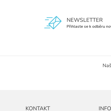
NEWSLETTER
Přihlaste se k odběru no
Z
á
Naš
p
a
t
í
KONTAKT
INF