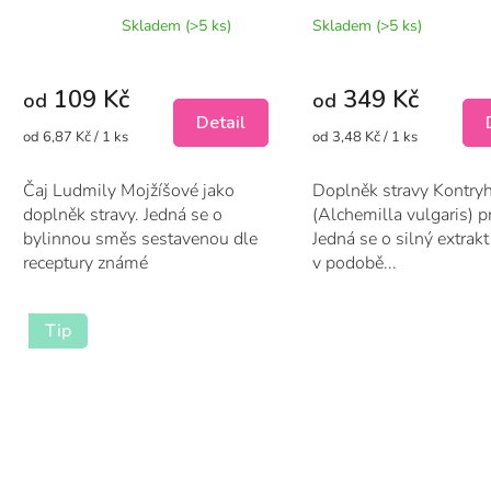
t
Průměrné
Skladem
(>5 ks)
Skladem
(>5 ks)
ů
hodnocení
produktu
je
109 Kč
349 Kč
5,0
od
od
z
Detail
Měrná
Měrná
od 6,87 Kč / 1 ks
od 3,48 Kč / 1 ks
5
cena:
cena:
hvězdiček.
Čaj Ludmily Mojžíšové jako
Doplněk stravy Kontryh
doplněk stravy. Jedná se o
(Alchemilla vulgaris) p
bylinnou směs sestavenou dle
Jedná se o silný extrakt
receptury známé
v podobě...
fyzioterapeutky...
Tip