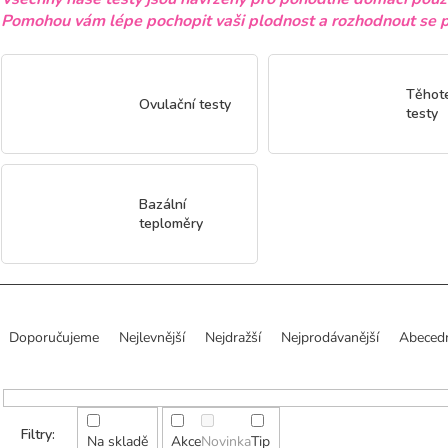
Pomohou vám lépe pochopit vaši plodnost a rozhodnout se pr
Těhot
Ovulační testy
testy
Bazální
teploměry
Ř
a
Doporučujeme
Nejlevnější
Nejdražší
Nejprodávanější
Abeced
z
e
n
í
p
Na skladě
Akce
Novinka
Tip