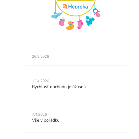
Hodnocení
obchodu
26.5.2026
je
5
z
Hodnocení
5
obchodu
12.4.2026
hvězdiček.
je
Rychlost obchodu je úžasná
5
z
5
Hodnocení
hvězdiček.
obchodu
7.4.2026
je
Vše v pořádku.
5
z
5