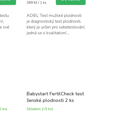
Měrná
399 Kč / 1 ks
5
cena:
hvězdiček.
testu
ADIEL Test mužské plodnosti
ní,
je diagnostický test plodnosti,
e své
který je určen pro sebetestování,
jedná se o kvalitativní...
Babystart FertilCheck test
ženské plodnosti 2 ks
5 ks)
Skladem
(>5 ks)