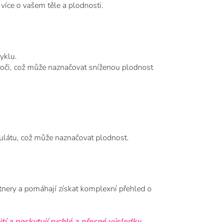
více o vašem těle a plodnosti.
yklu.
či, což může naznačovat sníženou plodnost
kulátu, což může naznačovat plodnost.
rtnery a pomáhají získat komplexní přehled o
í a poskytují rychlé a přesné výsledky.