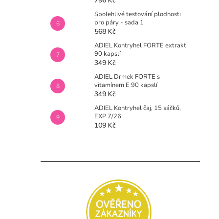
796 Kč
Spolehlivé testování plodnosti
pro páry - sada 1
568 Kč
ADIEL Kontryhel FORTE extrakt
90 kapslí
349 Kč
ADIEL Drmek FORTE s
vitamínem E 90 kapslí
349 Kč
ADIEL Kontryhel čaj, 15 sáčků,
EXP 7/26
109 Kč