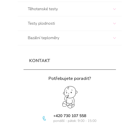
í
Těhotenské testy
p
a
n
Testy plodnosti
e
l
Bazální teploměry
KONTAKT
Potřebujete poradit?
+420 730 107 558
pondělí - pátek: 9:00 - 15:00