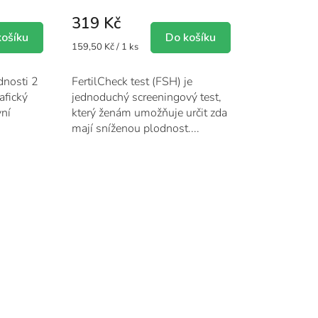
319 Kč
košíku
Do košíku
Měrná
159,50 Kč / 1 ks
cena:
dnosti 2
FertilCheck test (FSH) je
afický
jednoduchý screeningový test,
vní
který ženám umožňuje určit zda
mají sníženou plodnost....