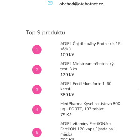
obchod@otehotnet.cz
Top 9 produktů
ADIEL Čaj dle báby Radnické, 15
sáčků
109 Kč
ADIEL Midstream těhotenský
test, 3 ks
129 Kč
ADIEL FertilMum forte 1, 60
kapslí
389 Kč
MedPharma Kyselina listová 800
µg - FORTE, 107 tablet
79 Kč
ADIEL vitamíny FertilONA +
FertilON 120 kapslí (sada na 1
měsíc)