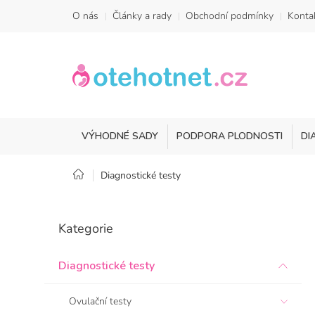
Přejít
O nás
Články a rady
Obchodní podmínky
Konta
na
obsah
VÝHODNÉ SADY
PODPORA PLODNOSTI
DI
Domů
Diagnostické testy
P
o
Přeskočit
Kategorie
kategorie
s
t
r
Diagnostické testy
a
n
Ovulační testy
n