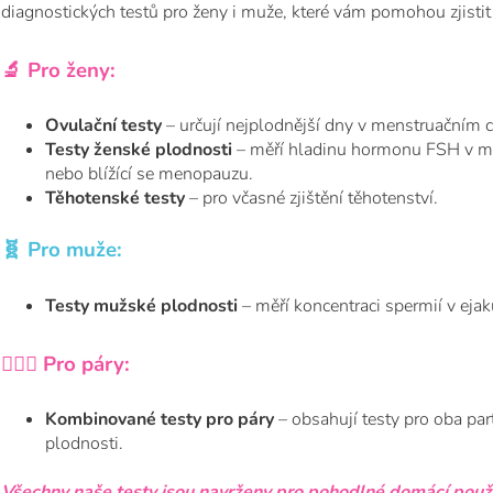
diagnostických testů pro ženy i muže, které vám pomohou zjistit 
🔬 Pro ženy:
Ovulační testy
– určují nejplodnější dny v menstruačním c
Testy ženské plodnosti
– měří hladinu hormonu FSH v mo
nebo blížící se menopauzu.
Těhotenské testy
– pro včasné zjištění těhotenství.
🧬 Pro muže:
Testy mužské plodnosti
– měří koncentraci spermií v eja
👩‍❤️‍👨 Pro páry:
Kombinované testy pro páry
– obsahují testy pro oba pa
plodnosti.
Všechny naše testy jsou navrženy pro pohodlné domácí použit