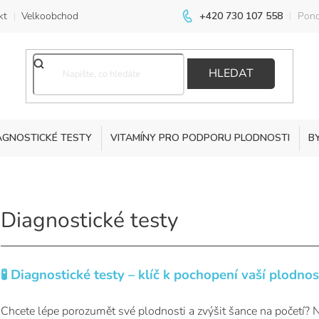
kt
Velkoobchod
+420 730 107 558
Pond
HLEDAT
AGNOSTICKÉ TESTY
VITAMÍNY PRO PODPORU PLODNOSTI
B
Diagnostické testy
🧪 Diagnostické testy – klíč k pochopení vaší plodno
Chcete lépe porozumět své plodnosti a zvýšit šance na početí?