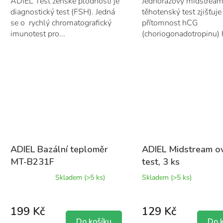
ADIEL Test ženské plodnosti je
Jednorázový midstrea
diagnostický test (FSH). Jedná
těhotenský test zjišťuje
se o rychlý chromatografický
přítomnost hCG
imunotest pro...
(choriogonadotropinu)
v moči, který napomáhá
ADIEL Bazální teploměr
ADIEL Midstream ov
MT-B231F
test, 3 ks
Průměrné
Skladem
(>5 ks)
Skladem
(>5 ks)
hodnocení
produktu
je
199 Kč
129 Kč
5,0
z
Do košíku
Do 