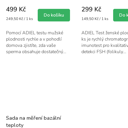
je
je
499 Kč
299 Kč
1,0
5,0
z
z
Do košíku
Do 
Měrná
Měrná
249,50 Kč / 1 ks
149,50 Kč / 1 ks
5
5
cena:
cena:
hvězdiček.
hvězdiček.
Pomocí ADIEL testu mužské
ADIEL Test ženské plo
plodnosti rychle a v pohodlí
ks je rychlý chromatogr
domova zjistíte, zda vaše
imunotest pro kvalitati
sperma obsahuje dostatečný...
detekci FSH (folikuly...
Sada na měření bazální
teploty