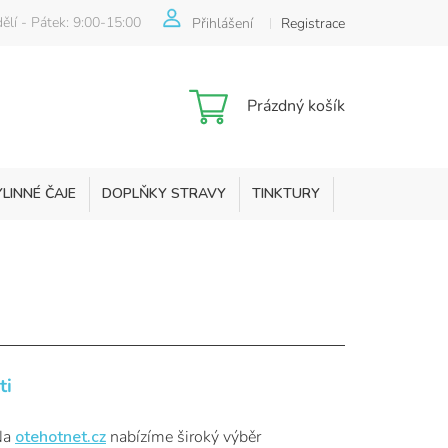
ělí - Pátek: 9:00-15:00
Přihlášení
Registrace
Nákupní
Prázdný košík
košík
YLINNÉ ČAJE
DOPLŇKY STRAVY
TINKTURY
KOSMETIKA
sti
 Na
otehotnet.cz
nabízíme široký výběr