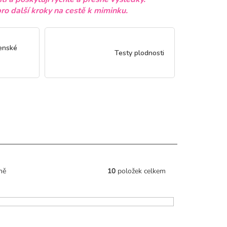
o další kroky na cestě k miminku.
enské
Testy plodnosti
10
položek celkem
ně