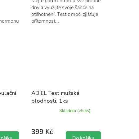
m
Mějte pod kontrolou své plodné
dny a využijte svoje šance na
otěhotnění. Test z moči zjišťuje
 hormonu
přítomnost...
...
ulační
ADIEL Test mužské
plodnosti, 1ks
Průměrné
Skladem
(>5 ks)
hodnocení
produktu
je
399 Kč
5,0
z
košíku
Do košíku