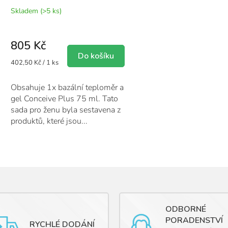
Skladem
(>5 ks)
805 Kč
Do košíku
Měrná
402,50 Kč / 1 ks
cena:
Obsahuje 1x bazální teploměr a
gel Conceive Plus 75 ml. Tato
sada pro ženu byla sestavena z
produktů, které jsou...
O
v
l
á
d
a
c
ODBORNÉ
í
PORADENSTVÍ
p
RYCHLÉ DODÁNÍ