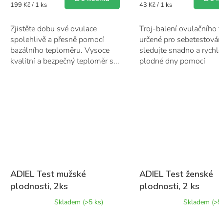
Měrná
Měrná
199 Kč / 1 ks
43 Kč / 1 ks
5
cena:
cena:
hvězdiček.
Zjistěte dobu své ovulace
Troj-balení ovulačního 
spolehlivě a přesně pomocí
určené pro sebetestová
bazálního teploměru. Vysoce
sledujte snadno a rychl
kvalitní a bezpečný teploměr s...
plodné dny pomocí
ovulačního...
ADIEL Test mužské
ADIEL Test ženské
plodnosti, 2ks
plodnosti, 2 ks
Průměrné
Průměrné
Skladem
(>5 ks)
Skladem
(>
hodnocení
hodnocení
produktu
produktu