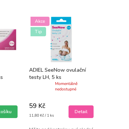
Akce
Tip
ADIEL SeeNow ovulační
ks
testy LH, 5 ks
Průměrné
Momentálně
hodnocení
nedostupné
produktu
je
59 Kč
5,0
z
košíku
Detail
Měrná
11,80 Kč / 1 ks
5
cena:
hvězdiček.