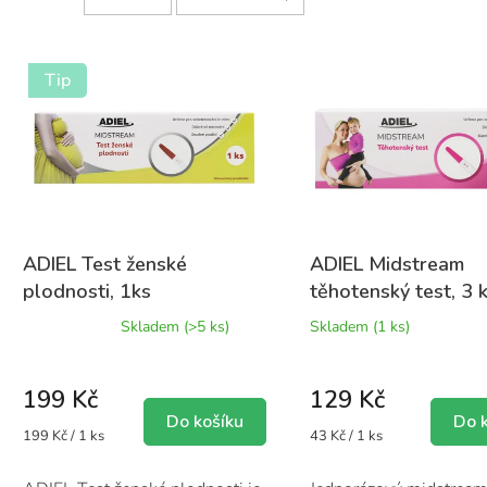
r
o
V
d
ý
Tip
u
p
k
i
t
s
ů
p
r
o
d
u
ADIEL Test ženské
ADIEL Midstream
k
plodnosti, 1ks
těhotenský test, 3 
t
Průměrné
Skladem
(>5 ks)
Skladem
(1 ks)
ů
hodnocení
produktu
je
199 Kč
129 Kč
5,0
z
Do košíku
Do 
Měrná
Měrná
199 Kč / 1 ks
43 Kč / 1 ks
5
cena:
cena:
hvězdiček.