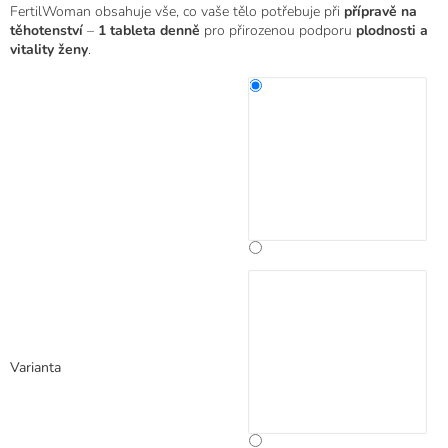
FertilWoman obsahuje vše, co vaše tělo potřebuje při
přípravě na
5
těhotenství
–
1 tableta denně
pro přirozenou podporu
plodnosti a
hvězdiček.
vitality ženy
.
Varianta