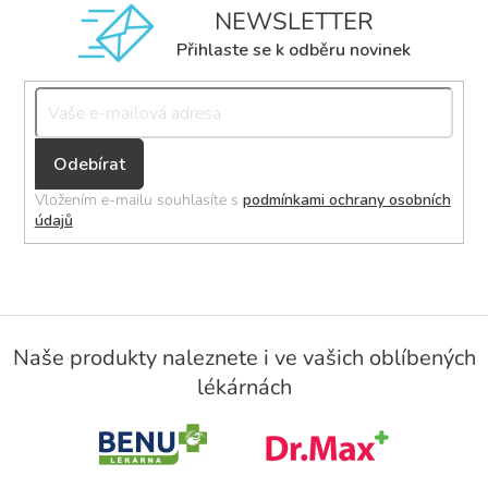
NEWSLETTER
Přihlaste se k odběru novinek
Přihlásit
se
Vložením e-mailu souhlasíte s
podmínkami ochrany osobních
údajů
Z
á
Naše produkty naleznete i ve vašich oblíbených
p
lékárnách
a
t
í