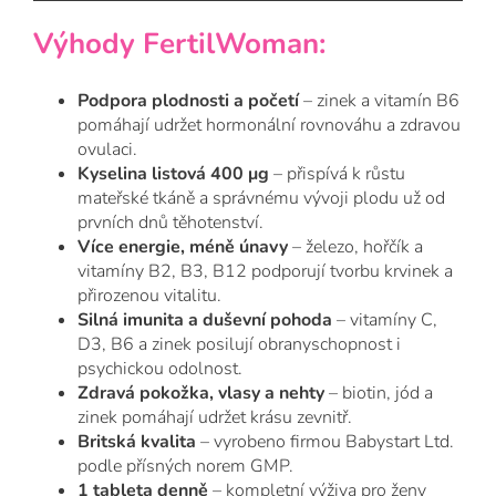
Výhody FertilWoman:
Podpora plodnosti a početí
– zinek a vitamín B6
pomáhají udržet hormonální rovnováhu a zdravou
ovulaci.
Kyselina listová 400 μg
– přispívá k růstu
mateřské tkáně a správnému vývoji plodu už od
prvních dnů těhotenství.
Více energie, méně únavy
– železo, hořčík a
vitamíny B2, B3, B12 podporují tvorbu krvinek a
přirozenou vitalitu.
Silná imunita a duševní pohoda
– vitamíny C,
D3, B6 a zinek posilují obranyschopnost i
psychickou odolnost.
Zdravá pokožka, vlasy a nehty
– biotin, jód a
zinek pomáhají udržet krásu zevnitř.
Britská kvalita
– vyrobeno firmou Babystart Ltd.
podle přísných norem GMP.
1 tableta denně
– kompletní výživa pro ženy