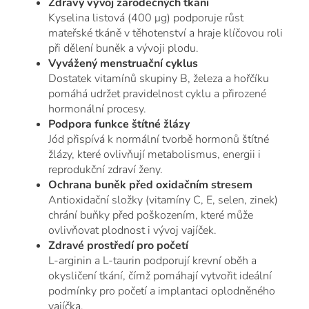
Zdravý vývoj zárodečných tkání
Kyselina listová (400 μg) podporuje růst
mateřské tkáně v těhotenství a hraje klíčovou roli
při dělení buněk a vývoji plodu.
Vyvážený menstruační cyklus
Dostatek vitamínů skupiny B, železa a hořčíku
pomáhá udržet pravidelnost cyklu a přirozené
hormonální procesy.
Podpora funkce štítné žlázy
Jód přispívá k normální tvorbě hormonů štítné
žlázy, které ovlivňují metabolismus, energii i
reprodukční zdraví ženy.
Ochrana buněk před oxidačním stresem
Antioxidační složky (vitamíny C, E, selen, zinek)
chrání buňky před poškozením, které může
ovlivňovat plodnost i vývoj vajíček.
Zdravé prostředí pro početí
L-arginin a L-taurin podporují krevní oběh a
okysličení tkání, čímž pomáhají vytvořit ideální
podmínky pro početí a implantaci oplodněného
vajíčka.