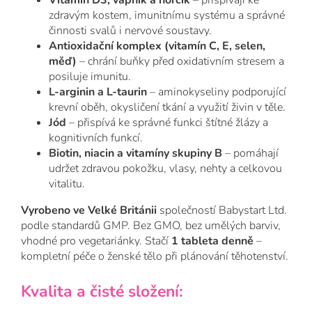
zdravým kostem, imunitnímu systému a správné
činnosti svalů i nervové soustavy.
Antioxidační komplex (vitamín C, E, selen,
měď)
– chrání buňky před oxidativním stresem a
posiluje imunitu.
L-arginin a L-taurin
– aminokyseliny podporující
krevní oběh, okysličení tkání a využití živin v těle.
Jód
– přispívá ke správné funkci štítné žlázy a
kognitivních funkcí.
Biotin, niacin a vitamíny skupiny B
– pomáhají
udržet zdravou pokožku, vlasy, nehty a celkovou
vitalitu.
Vyrobeno ve Velké Británii
společností Babystart Ltd.
podle standardů GMP. Bez GMO, bez umělých barviv,
vhodné pro vegetariánky. Stačí
1 tableta denně
–
kompletní péče o ženské tělo při plánování těhotenství.
Kvalita a čisté složení: