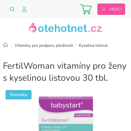
Přejít
Nákupní
na
obsah
košík
Domů
Vitamíny pro podporu plodnosti
Kyselina listová
FertilWoman vitamíny pro ženy
s kyselinou listovou 30 tbl.
Novinka