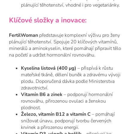
plánující těhotenství, vhodné i pro vegetariánky.
Klíčové složky a inovace:
FertilWoman
představuje komplexní výživu pro ženy
plánující těhotenství. Spojuje 20 klíčových vitamínů,
minerálů a aminokyselin, které pomáhají připravit tělo
na početí a udržet hormonální rovnováhu.
Kyselina listová (400 μg)
– přispívá k růstu
mateřské tkáně, dělení buněk a zdravému vývoji
plodu. Doporučená dávka podle Ministerstva
zdravotnictví.
Vitamín B6 a zinek
– podporují hormonální
rovnováhu, přirozenou ovulaci a ženskou
plodnost.
Železo, vitamín B12 a vitamín C
– pomáhají
snižovat únavu, podporují tvorbu červených
krvinek a přirozenou energii.
Vitamín D3, vápník a hořčík
– přispívají ke