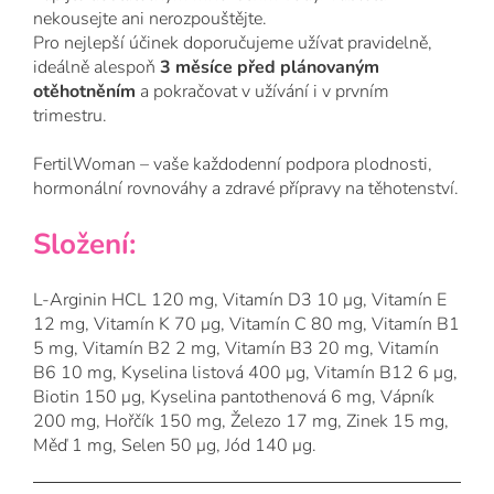
nekousejte ani nerozpouštějte.
Pro nejlepší účinek doporučujeme užívat pravidelně,
ideálně alespoň
3 měsíce před plánovaným
otěhotněním
a pokračovat v užívání i v prvním
trimestru.
FertilWoman – vaše každodenní podpora plodnosti,
hormonální rovnováhy a zdravé přípravy na těhotenství.
Složení:
L-Arginin HCL 120 mg, Vitamín D3 10 μg, Vitamín E
12 mg, Vitamín K 70 μg, Vitamín C 80 mg, Vitamín B1
5 mg, Vitamín B2 2 mg, Vitamín B3 20 mg, Vitamín
B6 10 mg, Kyselina listová 400 μg, Vitamín B12 6 μg,
Biotin 150 μg, Kyselina pantothenová 6 mg, Vápník
200 mg, Hořčík 150 mg, Železo 17 mg, Zinek 15 mg,
Měď 1 mg, Selen 50 μg, Jód 140 μg.