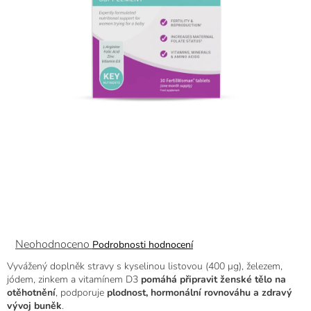
Průměrné
Neohodnoceno
Podrobnosti hodnocení
hodnocení
Vyvážený doplněk stravy s kyselinou listovou (400 μg), železem,
produktu
jódem, zinkem a vitamínem D3
pomáhá
připravit ženské tělo na
je
otěhotnění
, podporuje
plodnost, hormonální rovnováhu a zdravý
0,0
vývoj buněk
.
z