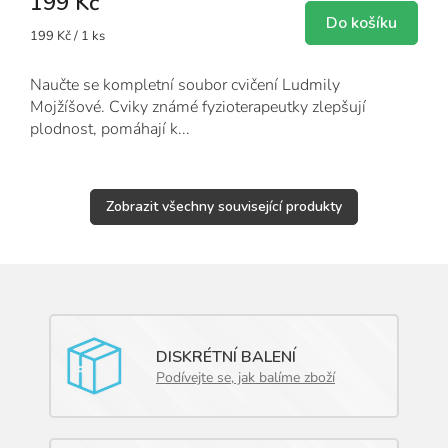
199 Kč
Do košíku
Měrná
199 Kč / 1 ks
cena:
Naučte se kompletní soubor cvičení Ludmily
Mojžíšové. Cviky známé fyzioterapeutky zlepšují
plodnost, pomáhají k...
Zobrazit všechny související produkty
DISKRÉTNÍ BALENÍ
Podívejte se, jak balíme zboží