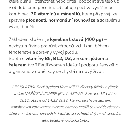
které plánují otěhotnět nebo chtějí podpořit své tělo už
v období před početím. Obsahuje pečlivě vyváženou
kombinaci
20 vitamínů a minerálů
, které přispívají ke
správné
plodnosti, hormonální rovnováze
a zdravému
vývoji buněk.
Základem složení je
kyselina listová (400 μg)
–
nezbytná živina pro růst zárodečných tkání během
těhotenství a správný vývoj plodu.
Spolu s
vitamíny B6, B12, D3, zinkem, jódem a
železem
tvoří FertilWoman ideální podporu ženského
organismu v době, kdy se chystá na nový život.
LEGISLATIVA Rádi bychom Vám sdělili všechny účinky bylinek,
avšak NAŘÍZENÍ KOMISE (EU) č. 432/2012 ze dne 16.května
2012, platné od 14.12 2012, kterým se zřizuje seznam
schválených zdravotních tvrzení, nám neumožňuje uvádět všechny
účinky našich potravinových doplňků ani vzbudit dojem zdravotního
nebo léčebného účinku bylin.