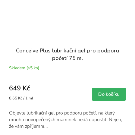
Conceive Plus lubrikační gel pro podporu
početí 75 ml
Skladem
(>5 ks)
649 Kč
Do košíku
Měrná
8,65 Kč / 1 ml
cena:
Objevte lubrikační gel pro podporu početí, na který
mnoho novopečených maminek nedá dopustit. Nejen,
že vám zpříjemní...