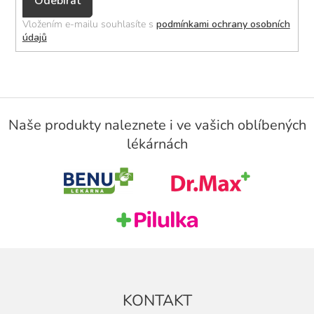
Přihlásit
se
Vložením e-mailu souhlasíte s
podmínkami ochrany osobních
údajů
Z
á
Naše produkty naleznete i ve vašich oblíbených
p
lékárnách
a
t
í
KONTAKT