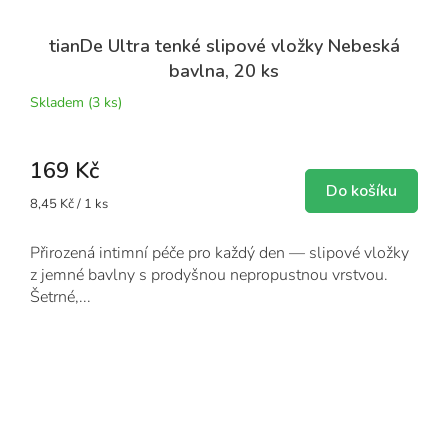
tianDe Ultra tenké slipové vložky Nebeská
bavlna, 20 ks
Skladem
(3 ks)
169 Kč
Do košíku
Měrná
8,45 Kč / 1 ks
cena:
Přirozená intimní péče pro každý den — slipové vložky
z jemné bavlny s prodyšnou nepropustnou vrstvou.
Šetrné,...