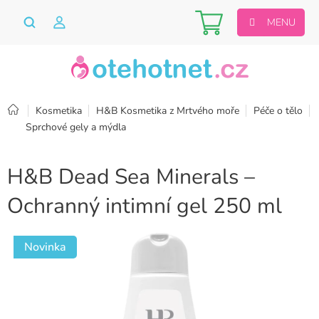
Přejít
Nákupní
na
obsah
košík
Domů
Kosmetika
H&B Kosmetika z Mrtvého moře
Péče o tělo
Sprchové gely a mýdla
H&B Dead Sea Minerals –
Ochranný intimní gel 250 ml
Novinka