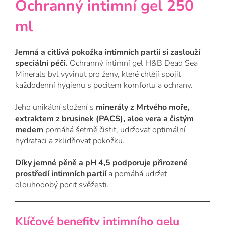
Ochranný intimní gel 250
ml
Jemná a citlivá pokožka intimních partií si zaslouží
speciální péči.
Ochranný intimní gel H&B Dead Sea
Minerals byl vyvinut pro ženy, které chtějí spojit
každodenní hygienu s pocitem komfortu a ochrany.
Jeho unikátní složení s
minerály z Mrtvého moře,
extraktem z brusinek (PACS), aloe vera a čistým
medem
pomáhá šetrně čistit, udržovat optimální
hydrataci a zklidňovat pokožku.
Díky jemné pěně a pH 4,5 podporuje přirozené
prostředí intimních partií
a pomáhá udržet
dlouhodobý pocit svěžesti.
Klíčové benefity intimního gelu