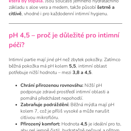
která by štípala.
Jsou součástí jemného hydratačního
základu s aloe vera a medem, takže působí
šetrně a
citlivě
, vhodné i pro každodenní intimní hygienu.
pH 4,5 – proč je důležité pro intimní
péči?
Intimní partie mají jiné pH než zbytek pokožky. Zatímco
běžná pokožka má pH kolem
5,5
, intimní oblast
potřebuje nižší hodnotu – mezi
3,8 a 4,5
.
Chrání přirozenou rovnováhu:
Nižší pH
podporuje zdravé prostředí intimní oblasti a
pomáhá předcházet nepohodlí.
Zabraňuje podráždění:
Běžná mýdla mají pH
kolem 7, což je příliš vysoké a může narušit
citlivou mikroflóru.
Přirozený komfort:
Hodnota
4,5
je ideální pro to,
aby gel jemně čistil, hydratačně pečoval a přitom