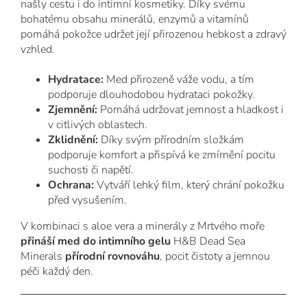
našly cestu i do intimní kosmetiky. Díky svému
bohatému obsahu minerálů, enzymů a vitamínů
pomáhá pokožce udržet její přirozenou hebkost a zdravý
vzhled.
Hydratace:
Med přirozeně váže vodu, a tím
podporuje dlouhodobou hydrataci pokožky.
Zjemnění:
Pomáhá udržovat jemnost a hladkost i
v citlivých oblastech.
Zklidnění:
Díky svým přírodním složkám
podporuje komfort a přispívá ke zmírnění pocitu
suchosti či napětí.
Ochrana:
Vytváří lehký film, který chrání pokožku
před vysušením.
V kombinaci s aloe vera a minerály z Mrtvého moře
přináší med do intimního gelu
H&B Dead Sea
Minerals
přírodní rovnováhu
, pocit čistoty a jemnou
péči každý den.