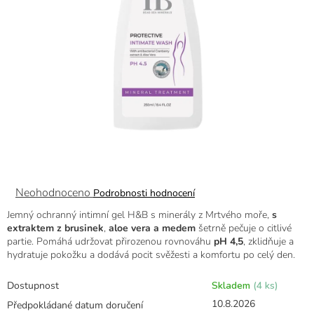
Průměrné
Neohodnoceno
Podrobnosti hodnocení
hodnocení
Jemný ochranný intimní gel H&B s minerály z Mrtvého moře,
s
produktu
extraktem z brusinek
,
aloe vera a medem
šetrně pečuje o citlivé
je
partie. Pomáhá udržovat přirozenou rovnováhu
pH 4,5
, zklidňuje a
0,0
hydratuje pokožku a dodává pocit svěžesti a komfortu po celý den.
z
5
hvězdiček.
Dostupnost
Skladem
(4 ks)
10.8.2026