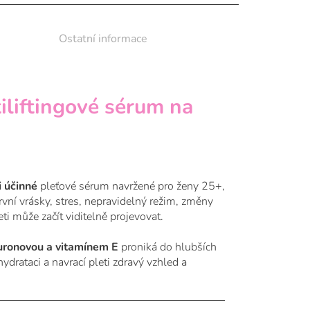
Ostatní informace
liftingové sérum na
i účinné
pleťové sérum navržené pro ženy 25+,
První vrásky, stres, nepravidelný režim, změny
ti může začít viditelně projevovat.
luronovou a vitamínem E
proniká do hlubších
drataci a navrací pleti zdravý vzhled a