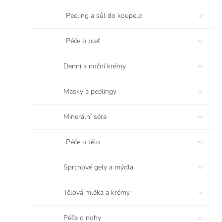
í
Peeling a sůl do koupele
p
a
n
Péče o pleť
e
l
Denní a noční krémy
Masky a peelingy
Minerální séra
Péče o tělo
Sprchové gely a mýdla
Tělová mléka a krémy
Péče o nohy