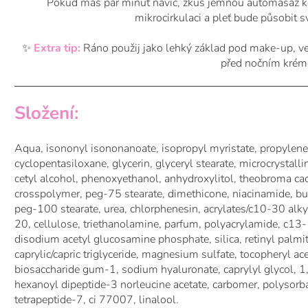
Pokud máš pár minut navíc, zkus jemnou automasáž ko
mikrocirkulaci a pleť bude působit s
✨
Extra tip:
Ráno použij jako lehký základ pod make-up, ve
před nočním kré
Složení:
Aqua, isononyl isononanoate, isopropyl myristate, propylene
cyclopentasiloxane, glycerin, glyceryl stearate, microcrystalli
cetyl alcohol, phenoxyethanol, anhydroxylitol, theobroma ca
crosspolymer, peg-75 stearate, dimethicone, niacinamide, but
peg-100 stearate, urea, chlorphenesin, acrylates/c10-30 alky
20, cellulose, triethanolamine, parfum, polyacrylamide, c13-
disodium acetyl glucosamine phosphate, silica, retinyl palmi
caprylic/capric triglyceride, magnesium sulfate, tocopheryl ace
biosaccharide gum-1, sodium hyaluronate, caprylyl glycol, 1,
hexanoyl dipeptide-3 norleucine acetate, carbomer, polysorba
tetrapeptide-7, ci 77007, linalool.