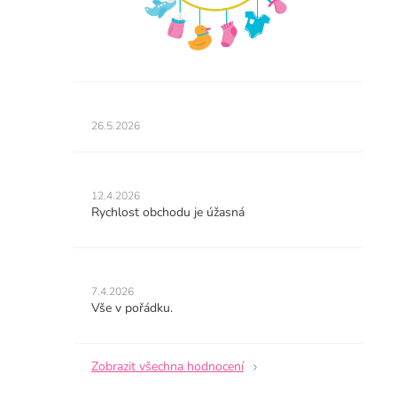
Hodnocení
obchodu
26.5.2026
je
5
z
Hodnocení
5
obchodu
12.4.2026
hvězdiček.
je
Rychlost obchodu je úžasná
5
z
5
Hodnocení
hvězdiček.
obchodu
7.4.2026
je
Vše v pořádku.
5
z
5
Zobrazit všechna hodnocení
hvězdiček.