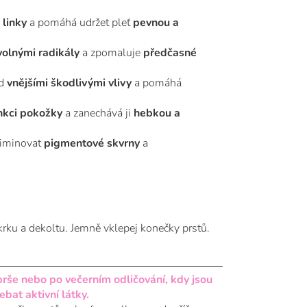
 linky
a pomáhá udržet pleť
pevnou a
volnými radikály
a zpomaluje
předčasné
d
vnějšími škodlivými vlivy
a pomáhá
nkci pokožky
a zanechává ji
hebkou a
iminovat
pigmentové skvrny
a
krku a dekoltu. Jemně vklepej konečky prstů.
prše nebo po večerním odličování, kdy jsou
bat aktivní látky.