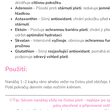
zklidňuje
citlivou pokožku
.
Adenosin
– Působí proti
stárnutí pleti
, redukuje
jemné
hladkou
.
Astaxanthin
– Silný
antioxidant
, chrání pokožku před
stárnutí
.
Ektoin
– Posiluje
ochrannou bariéru pleti
, chrání ji pře
udržet
optimální hydrataci
.
Skvalan
– Intenzivně
vyživuje
, obnovuje
ochrannou fu
pružnou
.
Glutathion
– Silný
rozjasňující antioxidant
, pomáhá el
podporuje
zdravý vzhled pleti
.
Použití:
Nanášej 1–2 kapky ráno a/nebo večer na čistou pleť obličeje, 
Poté pokračuj denním nebo nočním krémem.
💡
Tip:
Sérum nanášej vždy na čistou pleť – nejlépe po s
póry otevřené a připravené vstře