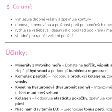
💧 Co umí:
vyhlazuje drobné vrásky a zpevňuje kontury
obnovuje rovnováhu a pružnost pleti po náročných dne
rychle se vstřebává, ideální jako podklad pod krém i m
vhodné pro ranní i večerní použití
Účinky:
Minerály z Mrtvého moře
– Bohaté na
hořčík, vápník 
zlepšují
hydrataci
a podporují
buněčnou regeneraci
.
Komplex peptidů
– Podporuje
produkci kolagenu
, z
vrásky
.
Kyselina hyaluronová (hyaluronát sodný)
– Intenzivně
udržet
mladistvý vzhled
.
Kolagen
– Podporuje
elasticitu pokožky
, zpevňuje kon
pleti
.
Niacinamid (vitamín B3)
– Sjednocuje
tonus pleti
, ro