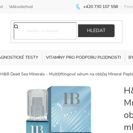
kt
Velkoobchod
+420 730 107 558
Pond
HLEDAT
AGNOSTICKÉ TESTY
VITAMÍNY PRO PODPORU PLODNOSTI
B
H&B Dead Sea Minerals - Multiliftingové sérum na obličej Mineral Pept
H&
Mu
ob
m