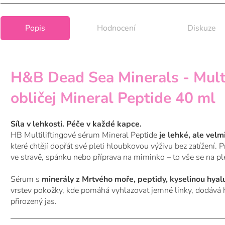
Popis
Hodnocení
Diskuze
H&B Dead Sea Minerals - Multi
obličej Mineral Peptide 40 ml
Síla v lehkosti. Péče v každé kapce.
HB Multiliftingové sérum Mineral Peptide
je lehké, ale velm
které chtějí dopřát své pleti hloubkovou výživu bez zatížení. 
ve stravě, spánku nebo příprava na miminko – to vše se na ple
Sérum s
minerály z Mrtvého moře, peptidy, kyselinou hya
vrstev pokožky, kde pomáhá vyhlazovat jemné linky, dodává hy
přirozený jas.