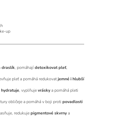
ch
ake-up
a draslík
, pomáhají
detoxikovat pleť
,
pevňuje pleť a pomáhá redukovat
jemné i hlubší
hydratuje
, vyplňuje
vrásky
a pomáhá pleti
tury obličeje a pomáhá v boji proti
povadlosti
zjasňuje, redukuje
pigmentové skvrny
a