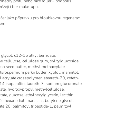
nečky prstů nebo face roller – podpoříš
věžeji i bez make-upu.
čer jako přípravku pro hloubkovou regeneraci
mem.
 glycol, c12-15 alkyl benzoate,
ne cellulose, cellulose gum, xylitylglucoside,
cao seed butter, methyl methacrylate
yrospermum parkii butter, xylitol, mannitol,
l acrylate crosspolymer, steareth-20, ceteth-
14 isoparaffin, laureth-7, sodium glucuronate,
tate, hydroxypropyl methylcellulose,
tate, glucose, ethylhexylglycerin, lecithin,
2-hexanediol, maris sal, butylene glycol,
te 20, palmitoyl tripeptide-1, palmitoyl