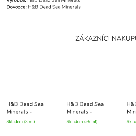
Výrobce:
H&B Dead Sea Minerals
Dovozce:
H&B Dead Sea Minerals
H&B Dead Sea
H&B Dead Sea
H&B
Minerals -
Minerals -
Min
Multiliftingový
Multiliftingový
sůl
Skladem
(3 ml)
Skladem
(>5 ml)
Skl
denní krém Mineral
noční krém Mineral
Lev
peptide 50 ml
peptide 50 ml