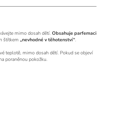
vávejte mimo dosah dětí.
Obsahuje parfemaci
n štítkem
„nevhodné v těhotenství“
.
é teplotě, mimo dosah dětí. Pokud se objeví
e na poraněnou pokožku.