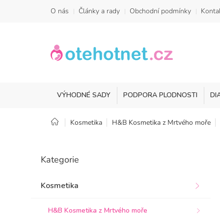
Přejít
O nás
Články a rady
Obchodní podmínky
Konta
na
obsah
VÝHODNÉ SADY
PODPORA PLODNOSTI
DI
Domů
Kosmetika
H&B Kosmetika z Mrtvého moře
P
o
Přeskočit
Kategorie
kategorie
s
t
r
Kosmetika
a
n
H&B Kosmetika z Mrtvého moře
n