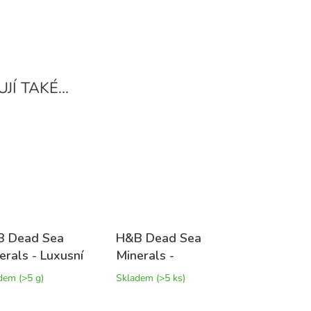
 Dead Sea
H&B Dead Sea
erals - Luxusní
Minerals -
 do koupele
Kolagenová
adem
(>5 g)
Skladem
(>5 ks)
andule 500 g
zpevňující pleťová
maska ​​100 ml