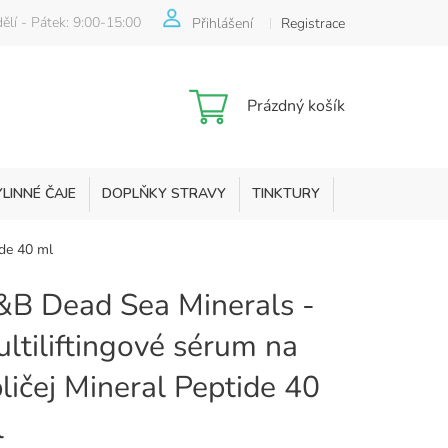
ělí - Pátek: 9:00-15:00
Přihlášení
Registrace
Nákupní
Prázdný košík
košík
YLINNÉ ČAJE
DOPLŇKY STRAVY
TINKTURY
KOSMETIKA
ide 40 ml
B Dead Sea Minerals -
ltiliftingové sérum na
ličej Mineral Peptide 40
l