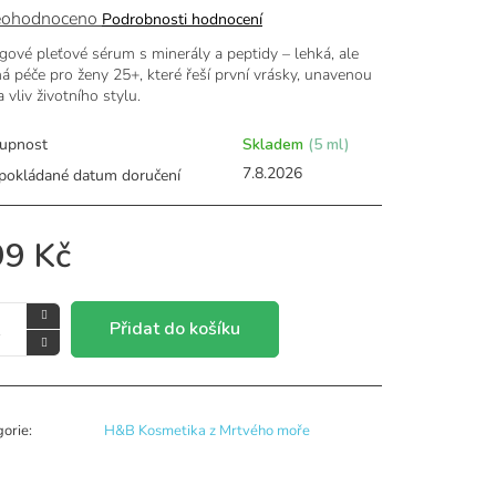
ěrné
ohodnoceno
Podrobnosti hodnocení
ocení
ngové pleťové sérum s minerály a peptidy – lehká, ale
uktu
ná péče pro ženy 25+, které řeší první vrásky, unavenou
a vliv životního stylu.
upnost
Skladem
(5 ml)
iček.
7.8.2026
99 Kč
Přidat do košíku
gorie
:
H&B Kosmetika z Mrtvého moře