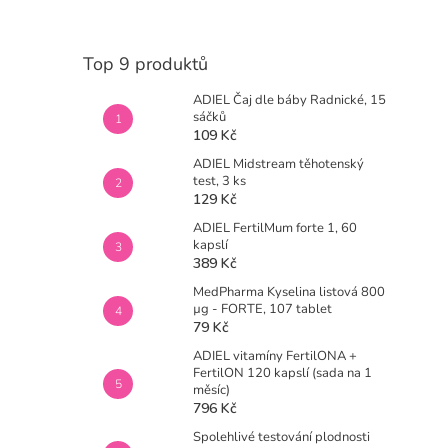
Top 9 produktů
ADIEL Čaj dle báby Radnické, 15
sáčků
109 Kč
ADIEL Midstream těhotenský
test, 3 ks
129 Kč
ADIEL FertilMum forte 1, 60
kapslí
389 Kč
MedPharma Kyselina listová 800
µg - FORTE, 107 tablet
79 Kč
ADIEL vitamíny FertilONA +
FertilON 120 kapslí (sada na 1
měsíc)
796 Kč
Spolehlivé testování plodnosti