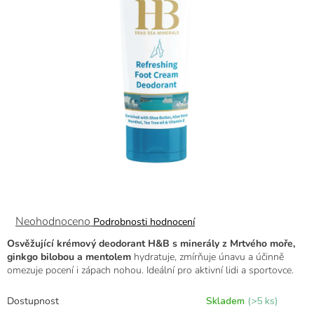
Průměrné
Neohodnoceno
Podrobnosti hodnocení
hodnocení
Osvěžující krémový deodorant H&B s minerály z Mrtvého moře,
produktu
ginkgo bilobou a mentolem
hydratuje, zmírňuje únavu a účinně
je
omezuje pocení i zápach nohou. Ideální pro aktivní lidi a sportovce.
0,0
z
5
Dostupnost
Skladem
(>5 ks)
hvězdiček.