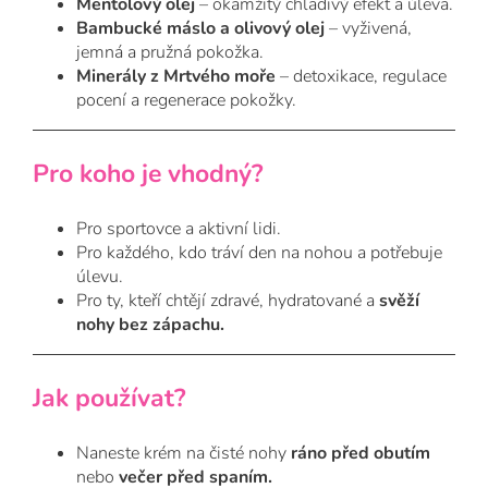
Mentolový olej
– okamžitý chladivý efekt a úleva.
Bambucké máslo a olivový olej
– vyživená,
jemná a pružná pokožka.
Minerály z Mrtvého moře
– detoxikace, regulace
pocení a regenerace pokožky.
Pro koho je vhodný?
Pro sportovce a aktivní lidi.
Pro každého, kdo tráví den na nohou a potřebuje
úlevu.
Pro ty, kteří chtějí zdravé, hydratované a
svěží
nohy bez zápachu.
Jak používat?
Naneste krém na čisté nohy
ráno před obutím
nebo
večer před spaním.