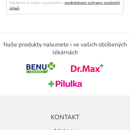
Vložením e-mailu souhlasíte s
podmínkami ochrany osobních
údajů
Z
á
Naše produkty naleznete i ve vašich oblíbených
p
lékárnách
a
t
í
KONTAKT