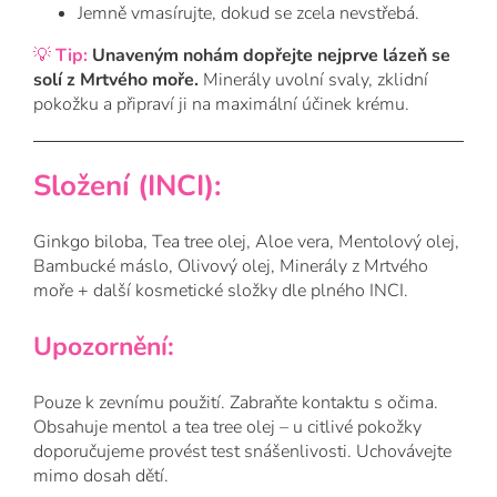
Jemně vmasírujte, dokud se zcela nevstřebá.
💡
Tip:
Unaveným nohám dopřejte nejprve lázeň se
solí z Mrtvého moře.
Minerály uvolní svaly, zklidní
pokožku a připraví ji na maximální účinek krému.
Složení (INCI):
Ginkgo biloba, Tea tree olej, Aloe vera, Mentolový olej,
Bambucké máslo, Olivový olej, Minerály z Mrtvého
moře + další kosmetické složky dle plného INCI.
Upozornění:
Pouze k zevnímu použití. Zabraňte kontaktu s očima.
Obsahuje mentol a tea tree olej – u citlivé pokožky
doporučujeme provést test snášenlivosti. Uchovávejte
mimo dosah dětí.