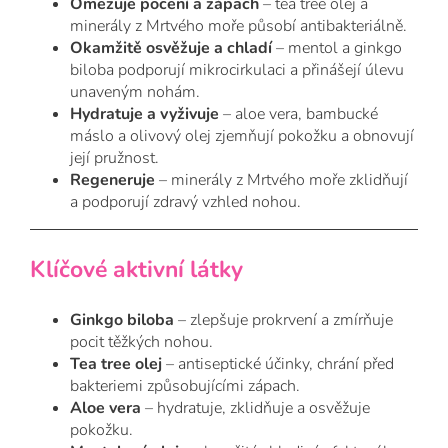
Omezuje pocení a zápach
– tea tree olej a
minerály z Mrtvého moře působí antibakteriálně.
Okamžitě osvěžuje a chladí
– mentol a ginkgo
biloba podporují mikrocirkulaci a přinášejí úlevu
unaveným nohám.
Hydratuje a vyživuje
– aloe vera, bambucké
máslo a olivový olej zjemňují pokožku a obnovují
její pružnost.
Regeneruje
– minerály z Mrtvého moře zklidňují
a podporují zdravý vzhled nohou.
Klíčové aktivní látky
Ginkgo biloba
– zlepšuje prokrvení a zmírňuje
pocit těžkých nohou.
Tea tree olej
– antiseptické účinky, chrání před
bakteriemi způsobujícími zápach.
Aloe vera
– hydratuje, zklidňuje a osvěžuje
pokožku.