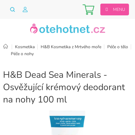
Přejít
Nákupní
na
obsah
košík
Domů
Kosmetika
H&B Kosmetika z Mrtvého moře
Péče o tělo
Péče o nohy
H&B Dead Sea Minerals -
Osvěžující krémový deodorant
na nohy 100 ml