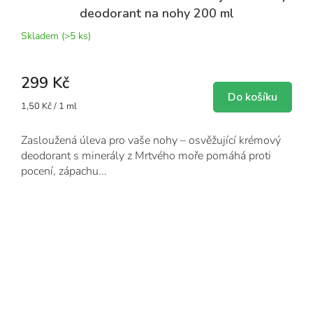
deodorant na nohy 200 ml
Skladem
(>5 ks)
299 Kč
Do košíku
Měrná
1,50 Kč / 1 ml
cena:
Zasloužená úleva pro vaše nohy – osvěžující krémový
deodorant s minerály z Mrtvého moře pomáhá proti
pocení, zápachu...