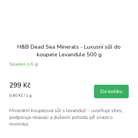
H&B Dead Sea Minerals - Luxusní sůl do
koupele Levandule 500 g
Skladem
(>5 g)
299 Kč
Do košíku
Měrná
0,60 Kč / 1 g
cena:
Minerální koupelová sůl s levandulí – uvolňuje stres,
podporuje relaxaci a duševní pohodu při snaze o
miminko.