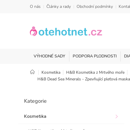
Přejít
O nás
Články a rady
Obchodní podmínky
Konta
na
obsah
VÝHODNÉ SADY
PODPORA PLODNOSTI
DI
Domů
Kosmetika
H&B Kosmetika z Mrtvého moře
H&B Dead Sea Minerals - Zpevňující pleťová maska
P
o
Přeskočit
Kategorie
kategorie
s
t
r
Kosmetika
a
n