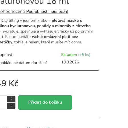
aluronovou 18 ml
ěrné
ohodnoceno
Podrobnosti hodnocení
ocení
žitý lifting v jednom kroku –
pleťová maska s
uktu
linou hyaluronovou, peptidy a minerály z Mrtvého
e
hydratuje, zpevňuje a vyhlazuje vrásky už po prvním
ití. Pokud hledáte
rychlé omlazení pleti bez
etičky
, tohle je řešení, které musíte mít doma.
iček.
upnost
Skladem
(>5 ks)
10.8.2026
49 Kč
Přidat do košíku