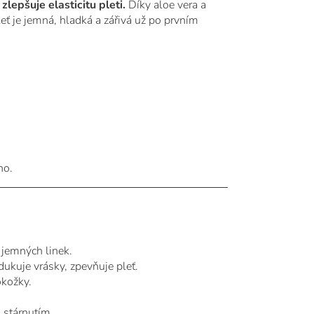
lepšuje elasticitu pleti.
Díky aloe vera a
ť je jemná, hladká a zářivá už po prvním
no.
 jemných linek.
dukuje vrásky, zpevňuje pleť.
okožky.
 stárnutím.