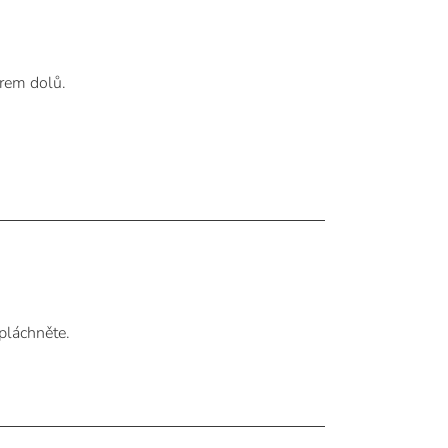
ěrem dolů.
pláchněte.