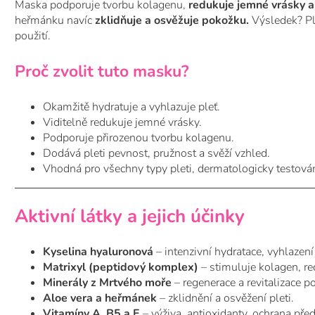
Maska podporuje tvorbu kolagenu,
redukuje jemné vrásky a z
heřmánku navíc
zklidňuje a osvěžuje pokožku.
Výsledek? Ple
použití.
Proč zvolit tuto masku?
Okamžitě hydratuje a vyhlazuje pleť.
Viditelně redukuje jemné vrásky.
Podporuje přirozenou tvorbu kolagenu.
Dodává pleti pevnost, pružnost a svěží vzhled.
Vhodná pro všechny typy pleti, dermatologicky testová
Aktivní látky a jejich účinky
Kyselina hyaluronová
– intenzivní hydratace, vyhlazení
Matrixyl (peptidový komplex)
– stimuluje kolagen, re
Minerály z Mrtvého moře
– regenerace a revitalizace p
Aloe vera a heřmánek
– zklidnění a osvěžení pleti.
Vitamíny A, B5 a E
– výživa, antioxidanty, ochrana před