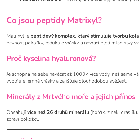
Co jsou peptidy Matrixyl?
Matrixyl je
peptidový komplex, který stimuluje tvorbu kolag
pevnost pokožky, redukuje vrásky a navrací pleti mladistvý vz
Proč kyselina hyaluronová?
Je schopná na sebe navázat až 1000× více vody, než sama vá
vyplňuje jemné vrásky a zajišťuje dlouhodobou svěžest.
Minerály z Mrtvého moře a jejich přínos
Obsahují
více než 26 druhů minerálů
(hořčík, zinek, draslík)
zdraví pokožky.