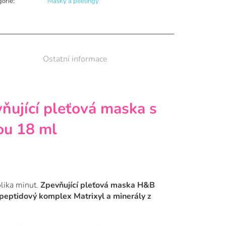
gorie
:
Masky a peelingy
Ostatní informace
ňující pleťová maska s
ou 18 ml
olika minut.
Zpevňující pleťová maska H&B
 peptidový komplex Matrixyl a minerály z