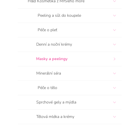
H&B Kosmetika z Mrtvého moře
n
í
Peeling a sůl do koupele
p
a
n
Péče o pleť
e
l
Denní a noční krémy
Masky a peelingy
Minerální séra
Péče o tělo
Sprchové gely a mýdla
Tělová mléka a krémy