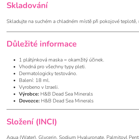
Skladování
Skladujte na suchém a chladném místě při pokojové teplotě
Důležité informace
1 plátýnková maska = okamžitý účinek.
Vhodná pro všechny typy pleti.
Dermatologicky testováno.
Balení: 18 ml.
Vyrobeno v Izraeli.
Výrobce:
H&B Dead Sea Minerals
Dovozce:
H&B Dead Sea Minerals
Složení (INCI)
Aqua (Water), Glycerin, Sodium Hyaluronate, Palmitoyl Pent