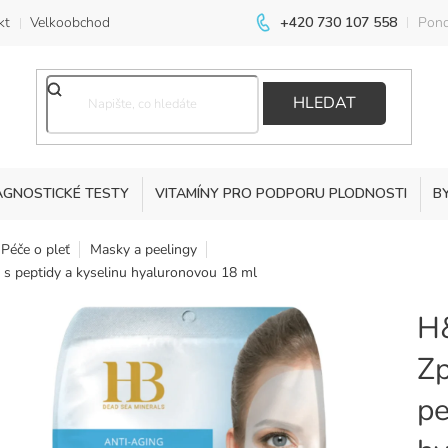
kt
Velkoobchod
+420 730 107 558
Pond
HLEDAT
AGNOSTICKÉ TESTY
VITAMÍNY PRO PODPORU PLODNOSTI
B
Péče o pleť
Masky a peelingy
 s peptidy a kyselinu hyaluronovou 18 ml
H&
Zp
pe