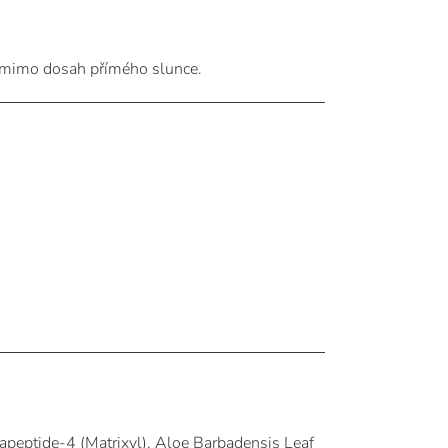
, mimo dosah přímého slunce.
apeptide-4 (Matrixyl), Aloe Barbadensis Leaf