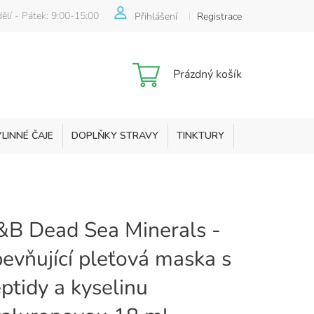
ělí - Pátek: 9:00-15:00
Přihlášení
Registrace
Nákupní
Prázdný košík
košík
YLINNÉ ČAJE
DOPLŇKY STRAVY
TINKTURY
KOSMETIKA
B Dead Sea Minerals -
evňující pleťová maska s
ptidy a kyselinu