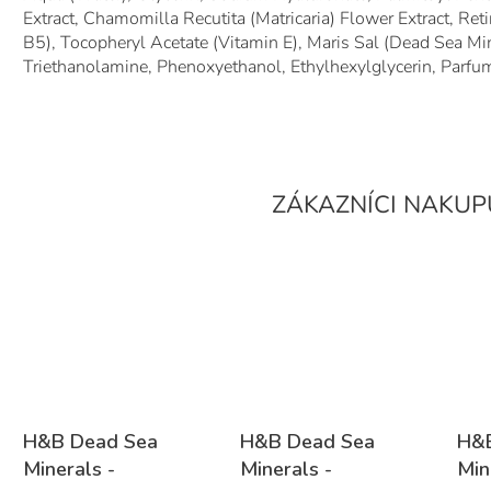
Extract, Chamomilla Recutita (Matricaria) Flower Extract, Ret
B5), Tocopheryl Acetate (Vitamin E), Maris Sal (Dead Sea Mi
Triethanolamine, Phenoxyethanol, Ethylhexylglycerin, Parfum
H&B Dead Sea
H&B Dead Sea
H&B
Minerals -
Minerals -
Min