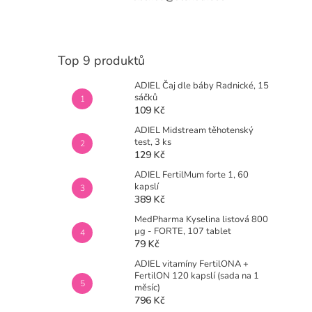
Top 9 produktů
ADIEL Čaj dle báby Radnické, 15
sáčků
109 Kč
ADIEL Midstream těhotenský
test, 3 ks
129 Kč
ADIEL FertilMum forte 1, 60
kapslí
389 Kč
MedPharma Kyselina listová 800
µg - FORTE, 107 tablet
79 Kč
ADIEL vitamíny FertilONA +
FertilON 120 kapslí (sada na 1
měsíc)
796 Kč