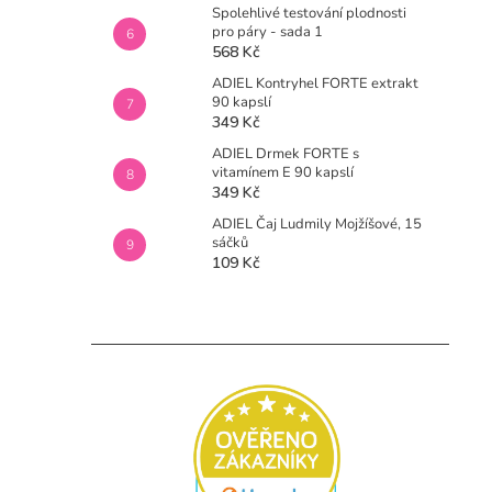
Spolehlivé testování plodnosti
pro páry - sada 1
568 Kč
ADIEL Kontryhel FORTE extrakt
90 kapslí
349 Kč
ADIEL Drmek FORTE s
vitamínem E 90 kapslí
349 Kč
ADIEL Čaj Ludmily Mojžíšové, 15
sáčků
109 Kč