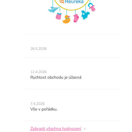
Hodnocení
obchodu
26.5.2026
je
5
z
Hodnocení
5
obchodu
12.4.2026
hvězdiček.
je
Rychlost obchodu je úžasná
5
z
5
Hodnocení
hvězdiček.
obchodu
7.4.2026
je
Vše v pořádku.
5
z
5
Zobrazit všechna hodnocení
hvězdiček.