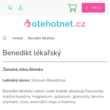
Přejít
Nákupní
na
obsah
košík
Domů
Herbář
Benedikt lékařský
Benedikt lékařský
Žaludek,Játra,Slinivka
Latinský název:
Sibylum Benedictus
Benedikt lékařský neboli svatý bodlák obsahuje flavonoidy,
mastné kyseliny, magnesium, potasium, glykosidy, tanniny,
silymarin, linol, esenciální oleje a vitamíny.