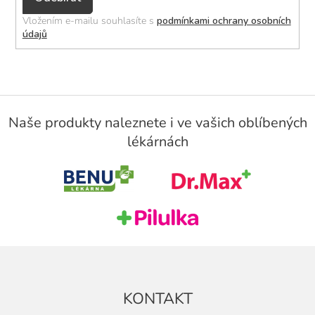
se
Vložením e-mailu souhlasíte s
podmínkami ochrany osobních
údajů
Z
á
Naše produkty naleznete i ve vašich oblíbených
p
lékárnách
a
t
í
KONTAKT