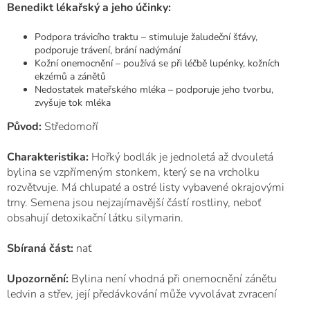
Benedikt lékařský a jeho účinky:
Podpora trávicího traktu – stimuluje žaludeční šťávy,
podporuje trávení, brání nadýmání
Kožní onemocnění – používá se při léčbě lupénky, kožních
ekzémů a zánětů
Nedostatek mateřského mléka – podporuje jeho tvorbu,
zvyšuje tok mléka
Původ:
Středomoří
Charakteristika:
Hořký bodlák je jednoletá až dvouletá
bylina se vzpřímeným stonkem, který se na vrcholku
rozvětvuje. Má chlupaté a ostré listy vybavené okrajovými
trny. Semena jsou nejzajímavější částí rostliny, neboť
obsahují detoxikační látku silymarin.
Sbíraná část:
nať
Upozornění:
Bylina není vhodná při onemocnění zánětu
ledvin a střev, její předávkování může vyvolávat zvracení