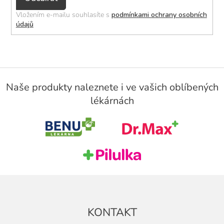
se
Vložením e-mailu souhlasíte s
podmínkami ochrany osobních
údajů
Z
á
Naše produkty naleznete i ve vašich oblíbených
p
lékárnách
a
t
í
KONTAKT