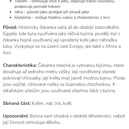
Trávení – stimuluje chuť k jídlu, zlepšuje trávicí soustavu,
podporuje pomalé trávení
Játra – působí jako protijed při otravě jater
Glykémie – snižuje hladinu cukru a cholesterolu v krvi
Původ:
Historicky čekanka sahá až do období starověkého
Egypta, kde byla využívána jako léčivá bylina, později byl z
čekanky hojně využívaný její upražený koře jako náhražka
kávy. Vyskytuje se na území celé Evropy, ale také v Africe a
Asii.
Charakteristika:
Čekanka obecná je vytrvalou bylinou, která
dosahuje až jednoho metru výšky. Její rozvětvený stonek
pokrývají chloupky, její květy mají jasně modrou barvu. Plody
jsou vejčité, rýhované nažky se šupinatou chocholkou. K
lékařským účelům jsou využívané všechny části z byliny.
Sbíraná část:
Kořen, nať, list, květ
Upozornění:
Bylina není vhodná v období těhotenství, neboť
její činnost stimuluje dělohu.