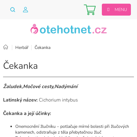
Přejít
Nákupní
na
obsah
košík
Domů
Herbář
Čekanka
Čekanka
Žaludek,Močové cesty,Nadýmání
Latinský název:
Cichorium intybus
Čekanka a její účinky:
Onemocnění žlučníku – potlačuje mírné bolesti při žlučových
kamenech, odstraňuje z těla přebytečnou žluč