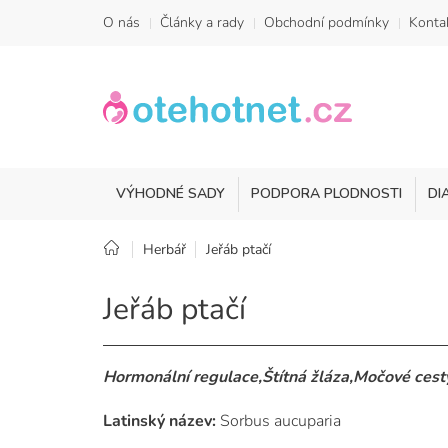
Přejít
O nás
Články a rady
Obchodní podmínky
Konta
na
obsah
VÝHODNÉ SADY
PODPORA PLODNOSTI
DI
Domů
Herbář
Jeřáb ptačí
Jeřáb ptačí
Hormonální regulace,Štítná žláza,Močové cest
Latinský název:
Sorbus aucuparia