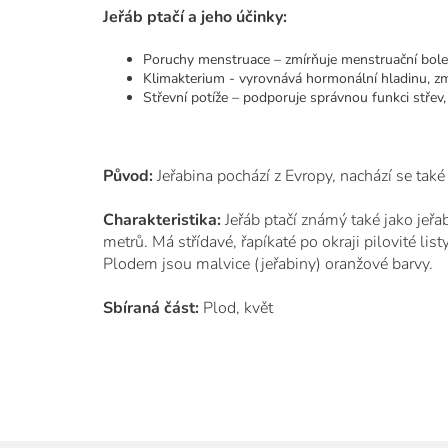
Jeřáb ptačí a jeho účinky:
Poruchy menstruace – zmírňuje menstruační boles
Klimakterium - vyrovnává hormonální hladinu, zm
Střevní potíže – podporuje správnou funkci střev
Původ:
Jeřabina pochází z Evropy, nachází se také
Charakteristika:
Jeřáb ptačí známý také jako jeř
metrů. Má střídavé, řapíkaté po okraji pilovité list
Plodem jsou malvice (jeřabiny) oranžové barvy.
Sbíraná část:
Plod, květ