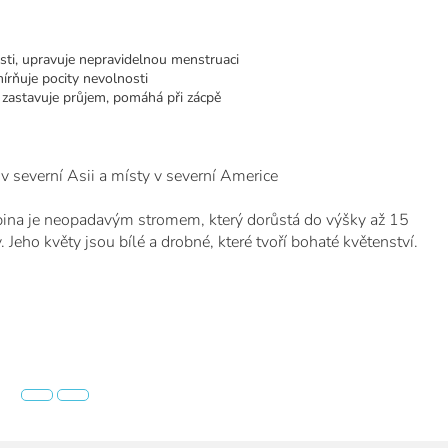
ti, upravuje nepravidelnou menstruaci
írňuje pocity nevolnosti
, zastavuje průjem, pomáhá při zácpě
 v severní Asii a místy v severní Americe
abina je neopadavým stromem, který dorůstá do výšky až 15
y. Jeho květy jsou bílé a drobné, které tvoří bohaté květenství.