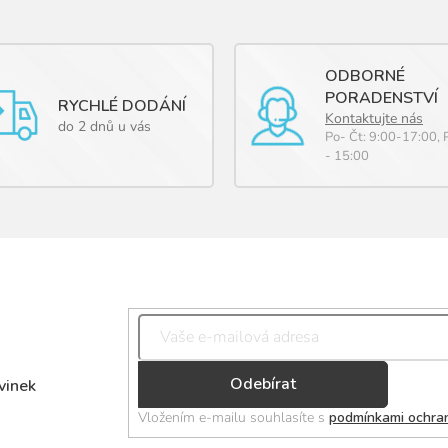
ODBORNÉ
PORADENSTVÍ
RYCHLÉ DODÁNÍ
Kontaktujte nás
do 2 dnů u vás
Po- Čt: 9:00-17:00, 
- 15:00
Přihlásit
vinek
se
Vložením e-mailu souhlasíte s
podmínkami ochran