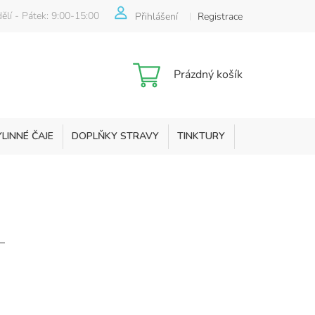
ělí - Pátek: 9:00-15:00
Přihlášení
Registrace
Nákupní
Prázdný košík
košík
YLINNÉ ČAJE
DOPLŇKY STRAVY
TINKTURY
KOSMETIKA