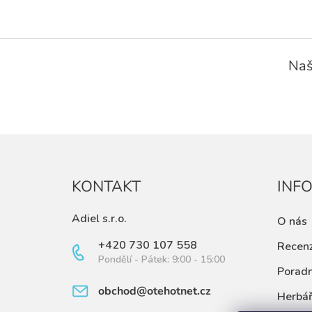
Z
á
Naš
p
a
t
í
KONTAKT
INF
Adiel s.r.o.
O nás
+420 730 107 558
Recen
Pondělí - Pátek: 9:00 - 15:00
Porad
obchod@otehotnet.cz
Herbá