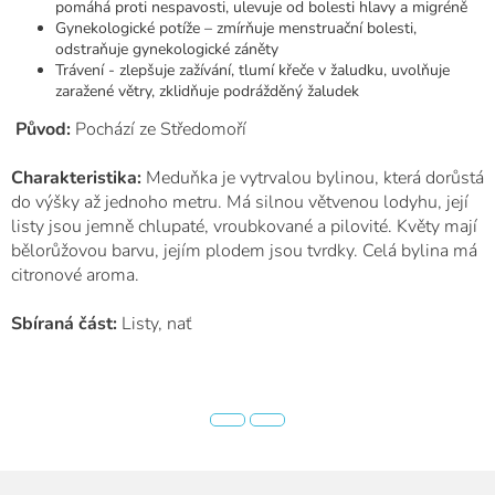
pomáhá proti nespavosti, ulevuje od bolesti hlavy a migréně
Gynekologické potíže – zmírňuje menstruační bolesti,
odstraňuje gynekologické záněty
Trávení - zlepšuje zažívání, tlumí křeče v žaludku, uvolňuje
zaražené větry, zklidňuje podrážděný žaludek
Původ:
Pochází ze Středomoří
Charakteristika:
Meduňka je vytrvalou bylinou, která dorůstá
do výšky až jednoho metru. Má silnou větvenou lodyhu, její
listy jsou jemně chlupaté, vroubkované a pilovité. Květy mají
bělorůžovou barvu, jejím plodem jsou tvrdky. Celá bylina má
citronové aroma.
Sbíraná část:
Listy, nať