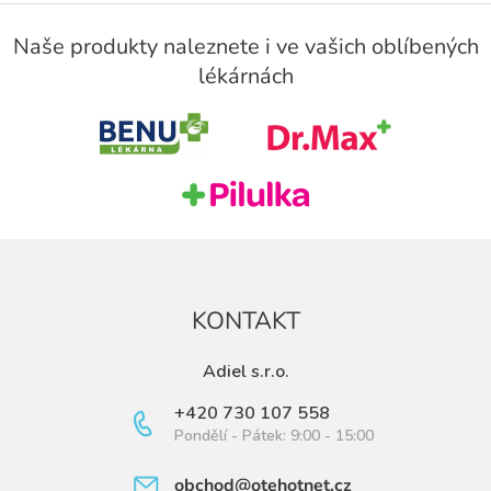
Z
á
Naše produkty naleznete i ve vašich oblíbených
p
lékárnách
a
t
í
KONTAKT
Adiel s.r.o.
+420 730 107 558
Pondělí - Pátek: 9:00 - 15:00
obchod@otehotnet.cz