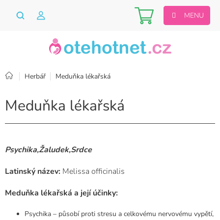
Přejít
Nákupní
na
obsah
košík
Domů
Herbář
Meduňka lékařská
Meduňka lékařská
Psychika,Žaludek,Srdce
Latinský název:
Melissa officinalis
Meduňka lékařská a její účinky:
Psychika – působí proti stresu a celkovému nervovému vypětí,