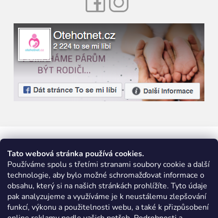
Tato webová stránka používá cookies.
Používáme spolu s třetími stranami soubory cookie a další
technologie, aby bylo možné schromažďovat informace o
obsahu, který si na našich stránkách prohlížíte. Tyto údaje
pak analyzujeme a využíváme je k neustálemu zlepšování
funkcí, výkonu a použitelnosti webu, a také k přizpůsobení