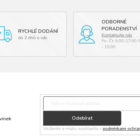
ODBORNÉ
PORADENSTVÍ
RYCHLÉ DODÁNÍ
Kontaktujte nás
do 2 dnů u vás
Po- Čt: 9:00-17:00, 
- 15:00
Přihlásit
vinek
se
Vložením e-mailu souhlasíte s
podmínkami ochran