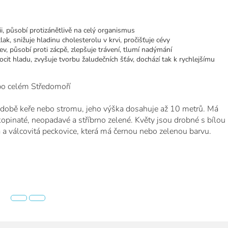
ii, působí protizánětlivě na celý organismus
ak, snižuje hladinu cholesterolu v krvi, pročišťuje cévy
v, působí proti zácpě, zlepšuje trávení, tlumí nadýmání
cit hladu, zvyšuje tvorbu žaludečních šťáv, dochází tak k rychlejšímu
 po celém Středomoří
odobě keře nebo stromu, jeho výška dosahuje až 10 metrů. Má
kopinaté, neopadavé a stříbrno zelené. Květy jsou drobné s bílou
á a válcovitá peckovice, která má černou nebo zelenou barvu.