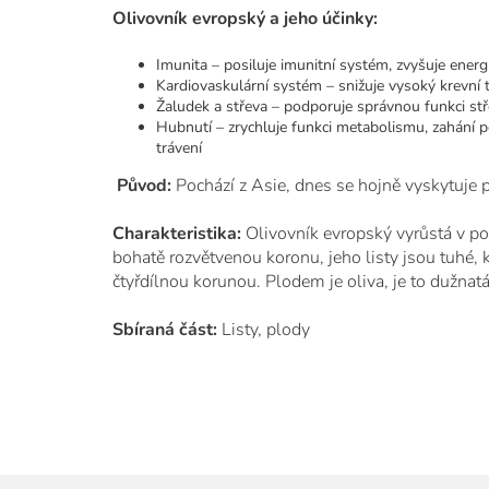
Olivovník evropský a jeho účinky:
Imunita – posiluje imunitní systém, zvyšuje energ
Kardiovaskulární systém – snižuje vysoký krevní tl
Žaludek a střeva – podporuje správnou funkci stře
Hubnutí – zrychluje funkci metabolismu, zahání po
trávení
Původ:
Pochází z Asie, dnes se hojně vyskytuje
Charakteristika:
Olivovník evropský vyrůstá v p
bohatě rozvětvenou koronu, jeho listy jsou tuhé, 
čtyřdílnou korunou. Plodem je oliva, je to dužnat
Sbíraná část:
Listy, plody