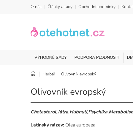
Přejít
O nás
Články a rady
Obchodní podmínky
Konta
na
obsah
VÝHODNÉ SADY
PODPORA PLODNOSTI
DI
Domů
Herbář
Olivovník evropský
Olivovník evropský
Cholesterol,Játra,Hubnutí,Psychika,Metabolis
Latinský název:
Olea europaea