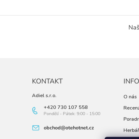
Z
á
Naš
p
a
t
í
KONTAKT
INF
Adiel s.r.o.
O nás
+420 730 107 558
Recen
Pondělí - Pátek: 9:00 - 15:00
Porad
obchod@otehotnet.cz
Herbá