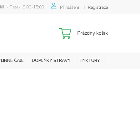
ělí - Pátek: 9:00-15:00
Přihlášení
Registrace
Nákupní
Prázdný košík
košík
YLINNÉ ČAJE
DOPLŇKY STRAVY
TINKTURY
KOSMETIKA