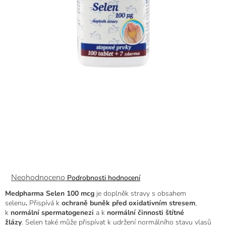
Průměrné
Neohodnoceno
Podrobnosti hodnocení
hodnocení
Medpharma Selen 100 mcg
je doplněk stravy s obsahem
produktu
selenu
.
Přispívá k
ochraně buněk před oxidativním stresem
,
je
k
normální spermatogenezi
a k
normální činnosti štítné
0,0
žlázy
. Selen také může
přispívat k udržení normálního stavu vlasů
z