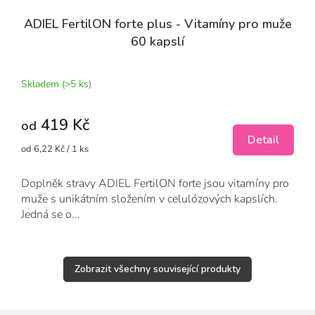
ADIEL FertilON forte plus - Vitamíny pro muže
60 kapslí
Průměrné
hodnocení
produktu
Skladem
(>5 ks)
je
5,0
419 Kč
z
od
5
Detail
Měrná
od 6,22 Kč / 1 ks
hvězdiček.
cena:
Doplněk stravy ADIEL FertilON forte jsou vitamíny pro
muže s unikátním složením v celulózových kapslích.
Jedná se o...
Zobrazit všechny související produkty