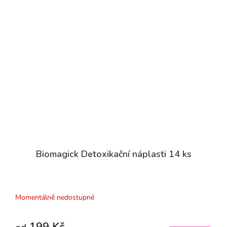
Biomagick Detoxikační náplasti 14 ks
Průměrné
hodnocení
produktu
Momentálně nedostupné
je
5,0
z