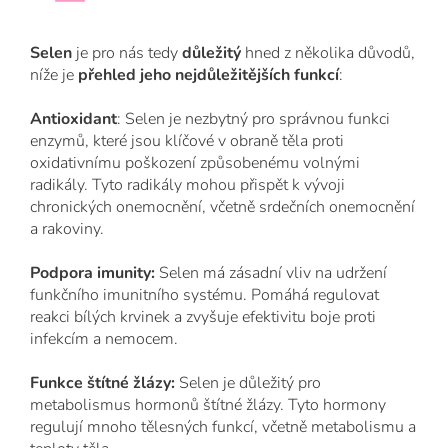
Selen
je pro nás tedy
důležitý
hned z několika důvodů,
níže je
přehled jeho nejdůležitějších funkcí
:
Antioxidant
: Selen je nezbytný pro správnou funkci
enzymů, které jsou klíčové v obraně těla proti
oxidativnímu poškození způsobenému volnými
radikály. Tyto radikály mohou přispět k vývoji
chronických onemocnění, včetně srdečních onemocnění
a rakoviny.
Podpora imunity:
Selen má zásadní vliv na udržení
funkčního imunitního systému. Pomáhá regulovat
reakci bílých krvinek a zvyšuje efektivitu boje proti
infekcím a nemocem.
Funkce štítné žlázy:
Selen je důležitý pro
metabolismus hormonů štítné žlázy. Tyto hormony
regulují mnoho tělesných funkcí, včetně metabolismu a