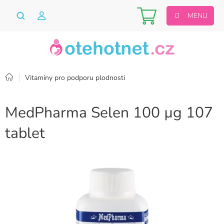
Přejít
Nákupní
na
obsah
košík
Domů
Vitamíny pro podporu plodnosti
MedPharma Selen 100 µg 107
tablet