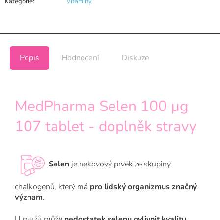
Kategorie
:
Vitamíny
Popis
Hodnocení
Diskuze
MedPharma Selen 100 µg
107 tablet - doplněk stravy
Selen
je nekovový prvek ze skupiny
chalkogenů, který má
pro lidský organizmus značný
význam
.
U mužů může
nedostatek selenu ovlivnit kvalitu