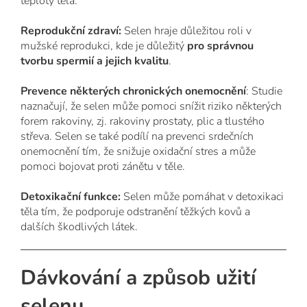
teploty těla.
Reprodukční zdraví:
Selen hraje důležitou roli v
mužské reprodukci, kde je důležitý
pro správnou
tvorbu spermií a jejich kvalitu
.
Prevence některých chronických onemocnění
: Studie
naznačují, že selen může pomoci snížit riziko některých
forem rakoviny, zj. rakoviny prostaty, plic a tlustého
střeva. Selen se také podílí na prevenci srdečních
onemocnění tím, že snižuje oxidační stres a může
pomoci bojovat proti zánětu v těle.
Detoxikační funkce:
Selen může pomáhat v detoxikaci
těla tím, že podporuje odstranění těžkých kovů a
dalších škodlivých látek.
Dávkování a způsob užití
selenu