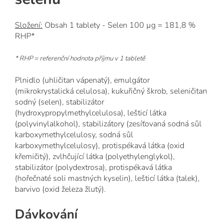
Složení:
Obsah 1 tablety - Selen 100 µg = 181,8 %
RHP*
* RHP = referenční hodnota příjmu v 1 tabletě
Plnidlo (uhličitan vápenatý), emulgátor
(mikrokrystalická celulosa), kukuřičný škrob, seleničitan
sodný (selen), stabilizátor
(hydroxypropylmethylcelulosa), lešticí látka
(polyvinylalkohol), stabilizátory (zesíťovaná sodná sůl
karboxymethylcelulosy, sodná sůl
karboxymethylcelulosy), protispékavá látka (oxid
křemičitý), zvlhčující látka (polyethylenglykol),
stabilizátor (polydextrosa), protispékavá látka
(hořečnaté soli mastných kyselin), lešticí látka (talek),
barvivo (oxid železa žlutý).
Dávkování