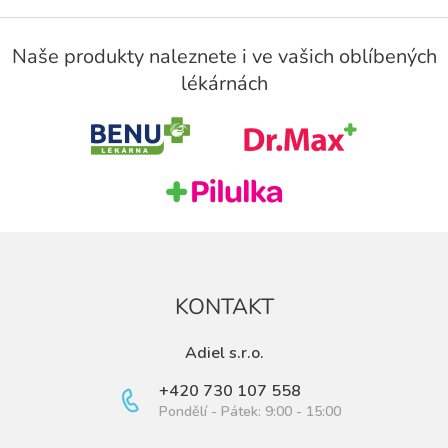
Z
á
Naše produkty naleznete i ve vašich oblíbených
p
lékárnách
a
t
í
KONTAKT
Adiel s.r.o.
+420 730 107 558
Pondělí - Pátek: 9:00 - 15:00