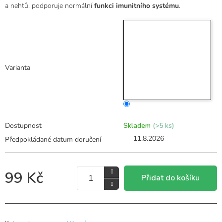
a nehtů, podporuje normální
funkci imunitního systému
.
5
hvězdiček.
Varianta
Dostupnost
Skladem
(>5 ks)
11.8.2026
99 Kč
Přidat do košíku