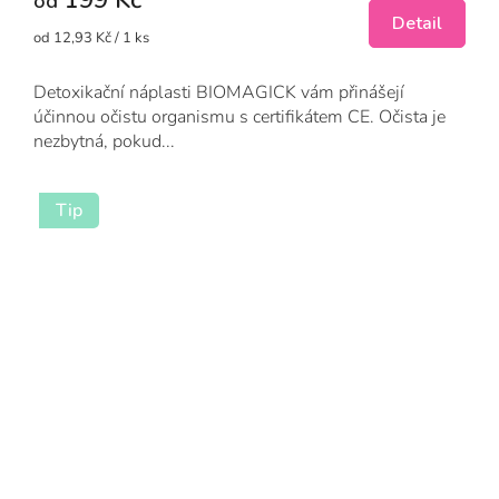
199 Kč
od
5
Detail
Měrná
od 12,93 Kč / 1 ks
hvězdiček.
cena:
Detoxikační náplasti BIOMAGICK vám přinášejí
účinnou očistu organismu s certifikátem CE. Očista je
nezbytná, pokud...
Tip