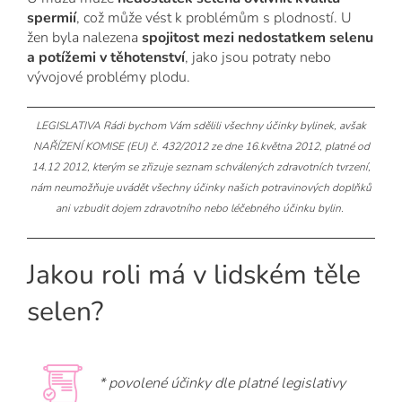
spermií
, což může vést k problémům s plodností. U
žen byla nalezena
spojitost mezi nedostatkem selenu
a potížemi v těhotenství
, jako jsou potraty nebo
vývojové problémy plodu.
LEGISLATIVA Rádi bychom Vám sdělili všechny účinky bylinek, avšak
NAŘÍZENÍ KOMISE (EU) č. 432/2012 ze dne 16.května 2012, platné od
14.12 2012, kterým se zřizuje seznam schválených zdravotních tvrzení,
nám neumožňuje uvádět všechny účinky našich potravinových doplňků
ani vzbudit dojem zdravotního nebo léčebného účinku bylin.
Jakou roli má v lidském těle
selen?
* povolené účinky dle platné legislativy