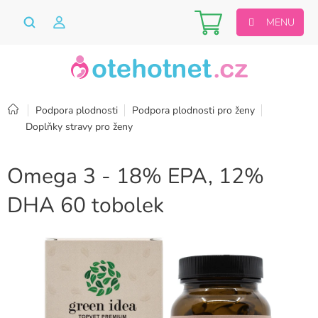
Přejít
Nákupní
na
obsah
košík
Domů
Podpora plodnosti
Podpora plodnosti pro ženy
Doplňky stravy pro ženy
Omega 3 - 18% EPA, 12%
DHA 60 tobolek