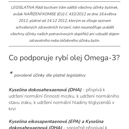
LEGISLATIVA Rádi bychom Vám sdělili všechny účinky bylinek,
avšak NAŘÍZENÍ KOMISE (EU) č. 432/2012 ze dne 16.května
2012, platné od 14.12 2012, kterým se zřizuje seznam
schválených zdravotních tvrzení, nám neumožňuje uvádět
všechny účinky našich potravinových doplňků ani vzbudit dojem
zdravotního nebo léčebného účinku bylin.
Co podporuje rybí olej Omega-3?
*
povolené účinky dle platné legislativy
Kyselina dokosahexaenová (DHA)
- přispívá k
udržení normální činnosti mozku, k udržení normálního
stavu zraku, k udržení normální hladiny triglyceridů v
krvi
Kyselina eikosapentaenová (EPA) a Kyselina
dokosahexaenová (DHA)
- společně přispívají k