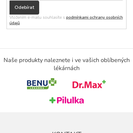
Přihlásit
se
Vložením e-mailu souhlasíte s
podmínkami ochrany osobních
údajů
Z
á
Naše produkty naleznete i ve vašich oblíbených
p
lékárnách
a
t
í