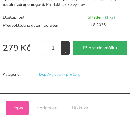
0,0
ideální zdroj omega-3.
Produkt české výroby.
z
5
hvězdiček.
Dostupnost
Skladem
(1 ks)
11.8.2026
279 Kč
Přidat do košíku
Kategorie
:
Doplňky stravy pro ženy
Popis
Hodnocení
Diskuze