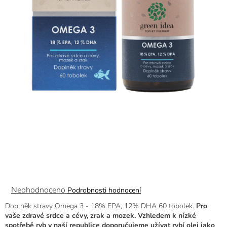
Průměrné
Neohodnoceno
Podrobnosti hodnocení
hodnocení
Doplněk stravy Omega 3 - 18% EPA, 12% DHA 60 tobolek.
Pro
produktu
vaše zdravé srdce a cévy, zrak a mozek.
Vzhledem k nízké
je
spotřebě ryb v naší republice doporučujeme užívat rybí olej jako