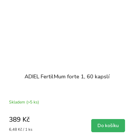
ADIEL FertilMum forte 1, 60 kapslí
Průměrné
hodnocení
produktu
Skladem
(>5 ks)
je
5,0
389 Kč
z
5
Do košíku
Měrná
6,48 Kč / 1 ks
hvězdiček.