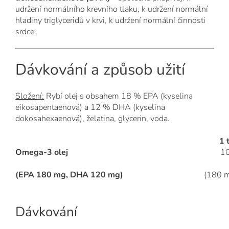
udržení normálního krevního tlaku, k udržení normální
hladiny triglyceridů v krvi, k udržení normální činnosti
srdce.
Dávkování a způsob užití
Složení:
Rybí olej s obsahem 18 % EPA (kyselina
eikosapentaenová) a 12 % DHA (kyselina
dokosahexaenová), želatina, glycerin, voda.
1 
Omega-3 olej
1
(EPA 180 mg, DHA 120 mg)
(180 m
Dávkování