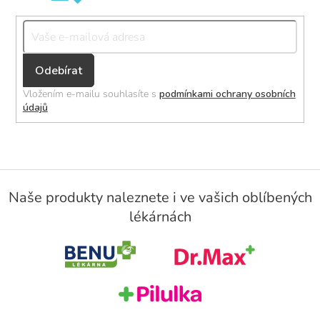
Přihlásit
se
Vložením e-mailu souhlasíte s
podmínkami ochrany osobních
údajů
Z
á
Naše produkty naleznete i ve vašich oblíbených
p
lékárnách
a
t
í