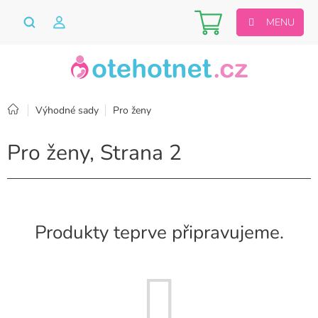
Přejít
Nákupní
na
obsah
košík
Domů
Výhodné sady
Pro ženy
Pro ženy
, Strana 2
Produkty teprve připravujeme.