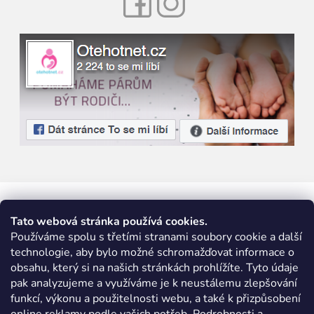
Tato webová stránka používá cookies.
Používáme spolu s třetími stranami soubory cookie a další
technologie, aby bylo možné schromažďovat informace o
obsahu, který si na našich stránkách prohlížíte. Tyto údaje
pak analyzujeme a využíváme je k neustálemu zlepšování
funkcí, výkonu a použitelnosti webu, a také k přizpůsobení