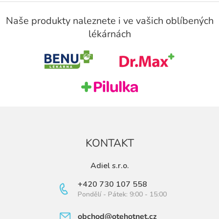
Z
á
Naše produkty naleznete i ve vašich oblíbených
p
lékárnách
a
t
í
KONTAKT
Adiel s.r.o.
+420 730 107 558
Pondělí - Pátek: 9:00 - 15:00
obchod@otehotnet.cz