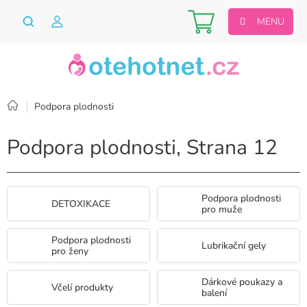
Přejít
Nákupní
na
obsah
košík
Domů
Podpora plodnosti
Podpora plodnosti
, Strana 12
Podpora plodnosti
DETOXIKACE
pro muže
Podpora plodnosti
Lubrikační gely
pro ženy
Dárkové poukazy a
Včelí produkty
balení