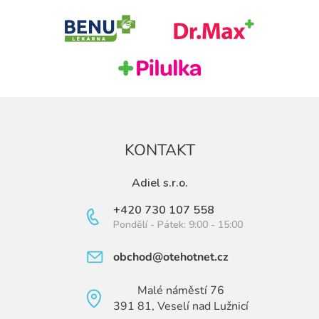
t
í
KONTAKT
Adiel s.r.o.
+420 730 107 558
Pondělí - Pátek: 9:00 - 15:00
obchod@otehotnet.cz
Malé náměstí 76
391 81, Veselí nad Lužnicí