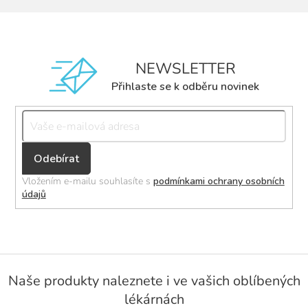
NEWSLETTER
Přihlaste se k odběru novinek
Přihlásit
se
Vložením e-mailu souhlasíte s
podmínkami ochrany osobních
údajů
Z
á
Naše produkty naleznete i ve vašich oblíbených
p
lékárnách
a