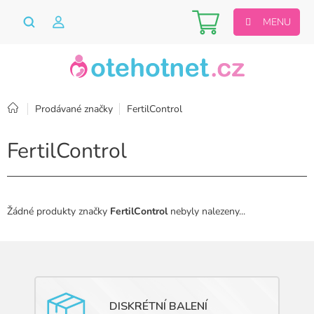
Přejít
Nákupní
na
obsah
košík
Domů
Prodávané značky
FertilControl
FertilControl
Žádné produkty značky
FertilControl
nebyly nalezeny...
DISKRÉTNÍ BALENÍ