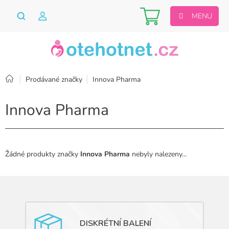
Přejít
Nákupní
na
obsah
košík
Domů
Prodávané značky
Innova Pharma
Innova Pharma
Žádné produkty značky
Innova Pharma
nebyly nalezeny...
DISKRÉTNÍ BALENÍ