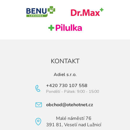
t
í
KONTAKT
Adiel s.r.o.
+420 730 107 558
Pondělí - Pátek: 9:00 - 15:00
obchod@otehotnet.cz
Malé náměstí 76
391 81, Veselí nad Lužnicí