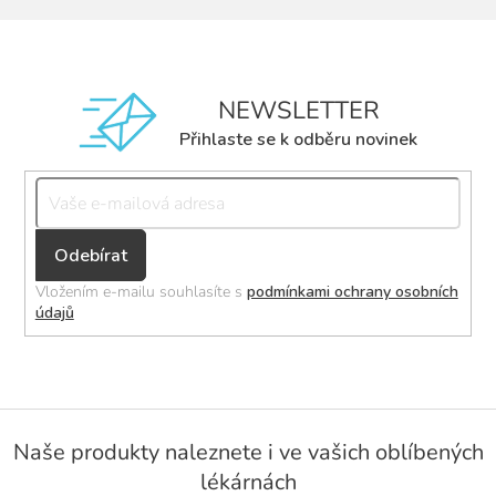
NEWSLETTER
Přihlaste se k odběru novinek
Přihlásit
se
Vložením e-mailu souhlasíte s
podmínkami ochrany osobních
údajů
Z
á
Naše produkty naleznete i ve vašich oblíbených
p
lékárnách
a