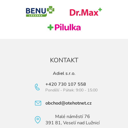
t
í
KONTAKT
Adiel s.r.o.
+420 730 107 558
Pondělí - Pátek: 9:00 - 15:00
obchod@otehotnet.cz
Malé náměstí 76
391 81, Veselí nad Lužnicí