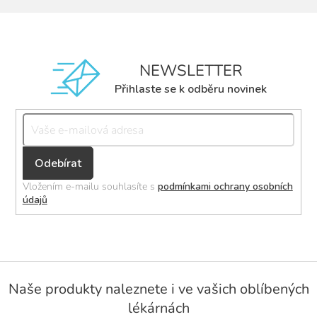
NEWSLETTER
Přihlaste se k odběru novinek
Přihlásit
se
Vložením e-mailu souhlasíte s
podmínkami ochrany osobních
údajů
Z
á
Naše produkty naleznete i ve vašich oblíbených
p
lékárnách
a