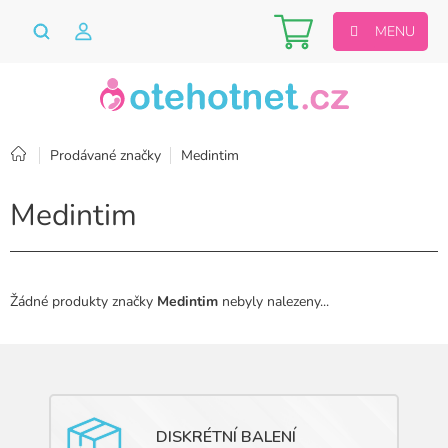
Přejít
Nákupní
na
obsah
košík
Domů
Prodávané značky
Medintim
Medintim
Žádné produkty značky
Medintim
nebyly nalezeny...
DISKRÉTNÍ BALENÍ