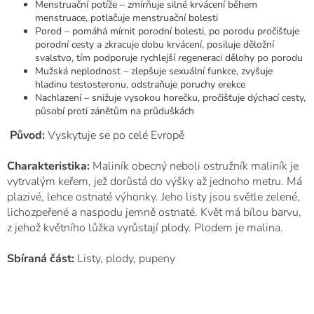
Menstruační potíže – zmírňuje silné krvácení během
menstruace, potlačuje menstruační bolesti
Porod – pomáhá mírnit porodní bolesti, po porodu pročišťuje
porodní cesty a zkracuje dobu krvácení, posiluje děložní
svalstvo, tím podporuje rychlejší regeneraci dělohy po porodu
Mužská neplodnost – zlepšuje sexuální funkce, zvyšuje
hladinu testosteronu, odstraňuje poruchy erekce
Nachlazení – snižuje vysokou horečku, pročišťuje dýchací cesty,
působí proti zánětům na průduškách
Původ:
Vyskytuje se po celé Evropě
Charakteristika:
Maliník obecný neboli ostružník maliník je
vytrvalým keřem, jež dorůstá do výšky až jednoho metru. Má
plazivé, lehce ostnaté výhonky. Jeho listy jsou světle zelené,
lichozpeřené a naspodu jemně ostnaté. Květ má bílou barvu,
z jehož květního lůžka vyrůstají plody. Plodem je malina.
Sbíraná část:
Listy, plody, pupeny