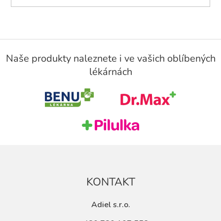
Z
á
Naše produkty naleznete i ve vašich oblíbených
p
lékárnách
a
t
í
KONTAKT
Adiel s.r.o.