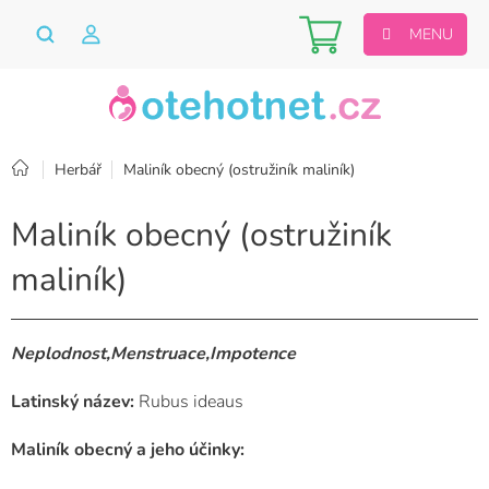
Přejít
Nákupní
na
obsah
košík
Domů
Herbář
Maliník obecný (ostružiník maliník)
Maliník obecný (ostružiník
maliník)
Neplodnost,Menstruace,Impotence
Latinský název:
Rubus ideaus
Maliník obecný a jeho účinky: