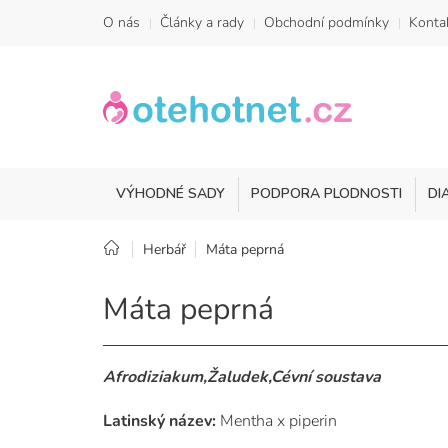
Přejít
O nás
Články a rady
Obchodní podmínky
Konta
na
obsah
VÝHODNÉ SADY
PODPORA PLODNOSTI
DI
Domů
Herbář
Máta peprná
Máta peprná
Afrodiziakum,Žaludek,Cévní soustava
Latinský název:
Mentha x piperin