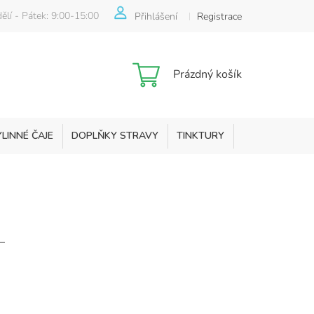
ělí - Pátek: 9:00-15:00
Přihlášení
Registrace
Nákupní
Prázdný košík
košík
YLINNÉ ČAJE
DOPLŇKY STRAVY
TINKTURY
KOSMETIKA