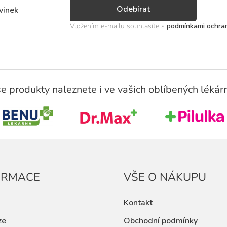
Přihlásit
vinek
se
Vložením e-mailu souhlasíte s
podmínkami ochran
e produkty naleznete i ve vašich oblíbených lékár
ORMACE
VŠE O NÁKUPU
Kontakt
ze
Obchodní podmínky