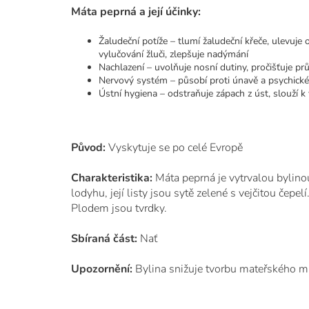
Máta peprná a její účinky:
Žaludeční potíže – tlumí žaludeční křeče, ulevuje
vylučování žluči, zlepšuje nadýmání
Nachlazení – uvolňuje nosní dutiny, pročišťuje průd
Nervový systém – působí proti únavě a psychické
Ústní hygiena – odstraňuje zápach z úst, slouží k
Původ:
Vyskytuje se po celé Evropě
Charakteristika:
Máta peprná je vytrvalou bylino
lodyhu, její listy jsou sytě zelené s vejčitou čep
Plodem jsou tvrdky.
Sbíraná část:
Nať
Upozornění:
Bylina snižuje tvorbu mateřského m