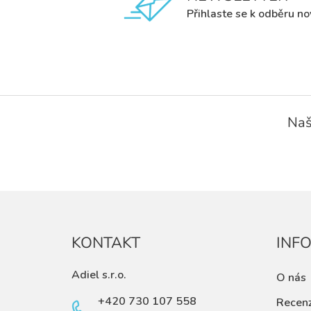
Přihlaste se k odběru no
Z
á
Naš
p
a
t
í
KONTAKT
INF
Adiel s.r.o.
O nás
+420 730 107 558
Recen