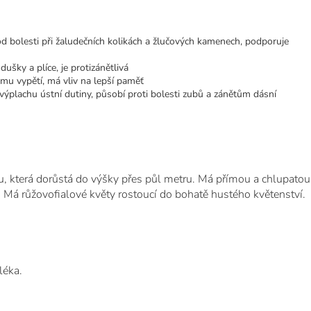
 od bolesti při žaludečních kolikách a žlučových kamenech, podporuje
ušky a plíce, je protizánětlivá
mu vypětí, má vliv na lepší paměť
 výplachu ústní dutiny, působí proti bolesti zubů a zánětům dásní
u, která dorůstá do výšky přes půl metru. Má přímou a chlupatou
elí. Má růžovofialové květy rostoucí do bohatě hustého květenství.
léka.