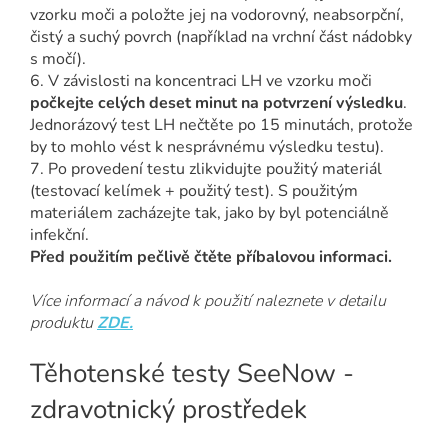
vzorku moči a položte jej na vodorovný, neabsorpční,
čistý a suchý povrch (například na vrchní část nádobky
s močí).
6. V závislosti na koncentraci LH ve vzorku moči
počkejte celých deset minut na potvrzení výsledku
.
Jednorázový test LH nečtěte po 15 minutách, protože
by to mohlo vést k nesprávnému výsledku testu).
7. Po provedení testu zlikvidujte použitý materiál
(testovací kelímek + použitý test). S použitým
materiálem zacházejte tak, jako by byl potenciálně
infekční.
Před použitím pečlivě čtěte příbalovou informaci.
Více informací a návod k použití naleznete v detailu
produktu
ZDE
.
Těhotenské testy SeeNow -
zdravotnický prostředek