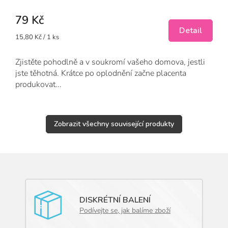
79 Kč
Detail
Měrná
15,80 Kč / 1 ks
cena:
Zjistěte pohodlně a v soukromí vašeho domova, jestli
jste těhotná. Krátce po oplodnění začne placenta
produkovat...
Zobrazit všechny související produkty
DISKRÉTNÍ BALENÍ
Podívejte se, jak balíme zboží