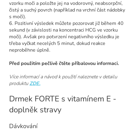
vzorku moči a položte jej na vodorovný, neabsorpční,
čistý a suchý povrch (například na vrchní část nádobky
s močí).
6. Pozitivní výsledek můžete pozorovat již během 40
sekund (v závislosti na koncentraci HCG ve vzorku
moči). Avšak pro potvrzení negativního výsledku je
třeba vyčkat necelých 5 minut, dokud reakce
neproběhne úplně.
Před použitím pečlivě čtěte příbalovou informaci.
Více informací a návod k použití naleznete v detailu
produktu
ZDE
.
Drmek FORTE s vitamínem E -
doplněk stravy
Dávkování