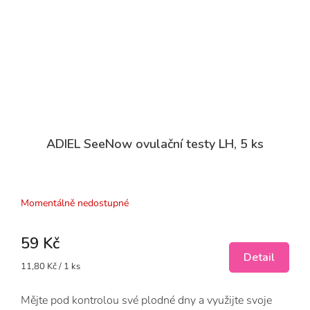
ADIEL SeeNow ovulační testy LH, 5 ks
Průměrné
hodnocení
produktu
Momentálně nedostupné
je
5,0
59 Kč
z
5
Detail
Měrná
11,80 Kč / 1 ks
hvězdiček.
cena:
Mějte pod kontrolou své plodné dny a využijte svoje