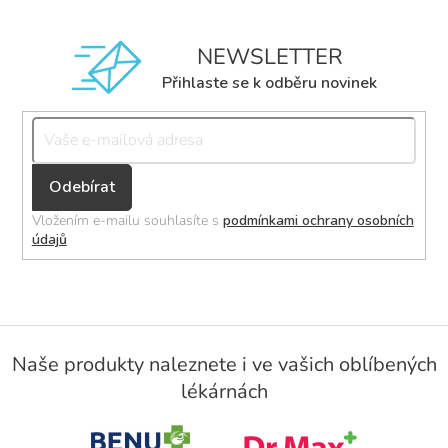
NEWSLETTER
Přihlaste se k odběru novinek
Přihlásit
se
Vložením e-mailu souhlasíte s
podmínkami ochrany osobních
údajů
Z
á
Naše produkty naleznete i ve vašich oblíbených
p
lékárnách
a
t
í