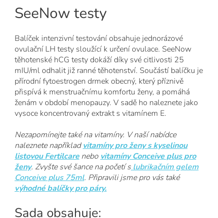
SeeNow testy
Balíček intenzivní testování obsahuje jednorázové
ovulační LH testy sloužící k určení ovulace. SeeNow
těhotenské hCG testy dokáží díky své citlivosti 25
mIU/ml odhalit již ranné těhotenství. Součástí balíčku je
přírodní fytoestrogen drmek obecný, který příznivě
přispívá k menstruačnímu komfortu ženy, a pomáhá
ženám v období menopauzy. V sadě ho naleznete jako
vysoce koncentrovaný extrakt s vitamínem E.
Nezapomínejte také na vitamíny. V naší nabídce
naleznete například
vitamíny pro ženy s kyselinou
listovou Fertilcare
nebo
vitamíny Conceive plus pro
ženy
. Zvyšte své šance na početí s
lubrikačním gelem
Conceive plus 75m
l
. Připravili jsme pro vás také
výhodné balíčky pro páry
.
Sada obsahuje: