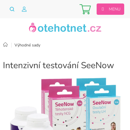
Přejít
Nákupní
na
obsah
košík
Domů
Výhodné sady
Intenzivní testování SeeNow