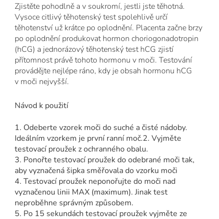
Zjistěte pohodlně a v soukromí, jestli jste těhotná.
Vysoce citlivý těhotenský test spolehlivě určí
těhotenství už krátce po oplodnění. Placenta začne brzy
po oplodnění produkovat hormon choriogonadotropin
(hCG) a jednorázový těhotenský test hCG zjistí
přítomnost právě tohoto hormonu v moči.
Testování
provádějte nejlépe ráno, kdy je obsah hormonu hCG
v moči nejvyšší.
Návod k použití
1. Odeberte vzorek moči do suché a čisté nádoby.
Ideálním vzorkem je první ranní moč.2. Vyjměte
testovací proužek z ochranného obalu.
3. Ponořte testovací proužek do odebrané moči tak,
aby vyznačená šipka směřovala do vzorku moči
4. Testovací proužek neponořujte do moči nad
vyznačenou linii MAX (maximum). Jinak test
neproběhne správným způsobem.
5. Po 15 sekundách testovací proužek vyjměte ze