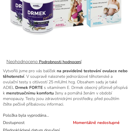
Průměrné
Neohodnoceno
Podrobnosti hodnocení
hodnocení
Vytvořili jsme pro vás balíček
na pravidelné testování ovulace nebo
produktu
těhotenství
. V soupravě naleznete jednorázové těhotenské a
je
ovulační testy s citlivostí 25 mIU/ml hcg. Obsahem sady je také
0,0
ADIEL
Drmek FORTE
s vitamínem E. Drmek obecný příznivě přispívá
z
k
menstruačnímu komfortu
ženy a pomáhá ženám v období
5
menopauzy. Testy jsou zdravotnickými prostředky, před použitím
hvězdiček.
čtěte pečlivě příbalovou informaci.
Položka byla vyprodána…
Dostupnost
Momentálně nedostupné