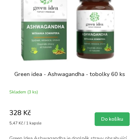
Green idea - Ashwagandha - tobolky 60 ks
Skladem
(3 ks)
328 Kč
Do košíku
Měrná
5,47 Kč / 1 kapsle
cena:
Green Idea Ashwagandha je doplněk stravy obsahující