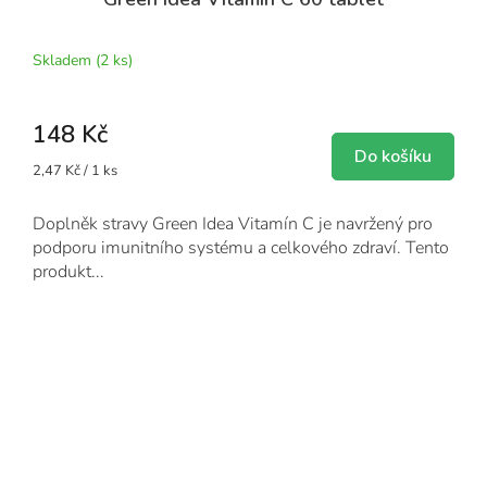
Skladem
(2 ks)
148 Kč
Do košíku
Měrná
2,47 Kč / 1 ks
cena:
Doplněk stravy Green Idea Vitamín C je navržený pro
podporu imunitního systému a celkového zdraví. Tento
produkt...