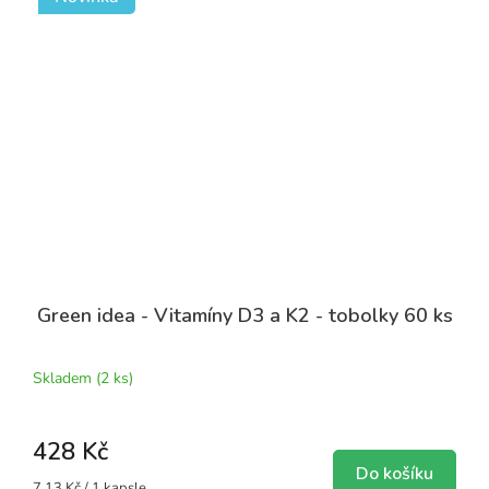
Green idea - Vitamíny D3 a K2 - tobolky 60 ks
Skladem
(2 ks)
428 Kč
Do košíku
Měrná
7,13 Kč / 1 kapsle