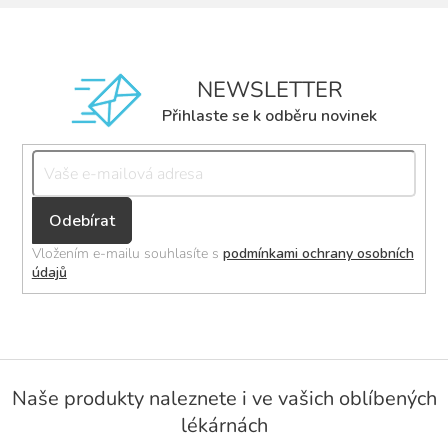
NEWSLETTER
Přihlaste se k odběru novinek
Přihlásit
se
Vložením e-mailu souhlasíte s
podmínkami ochrany osobních
údajů
Z
á
Naše produkty naleznete i ve vašich oblíbených
p
lékárnách
a