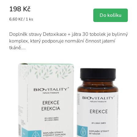
198 Kč
Do košíku
Měrná
6,60 Kč / 1 ks
cena:
Doplněk stravy Detoxikace + játra 30 tobolek je bylinný
komplex, který podporuje normální činnost jaterní
tkáně....