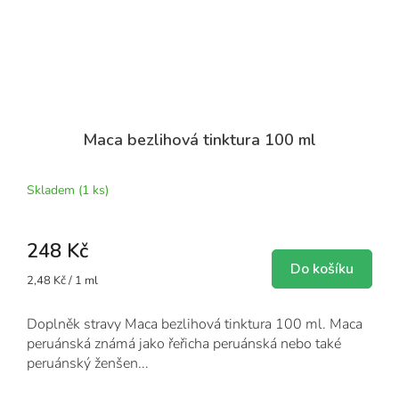
Maca bezlihová tinktura 100 ml
Skladem
(1 ks)
248 Kč
Do košíku
Měrná
2,48 Kč / 1 ml
cena:
Doplněk stravy Maca bezlihová tinktura 100 ml. Maca
peruánská známá jako řeřicha peruánská nebo také
peruánský ženšen...