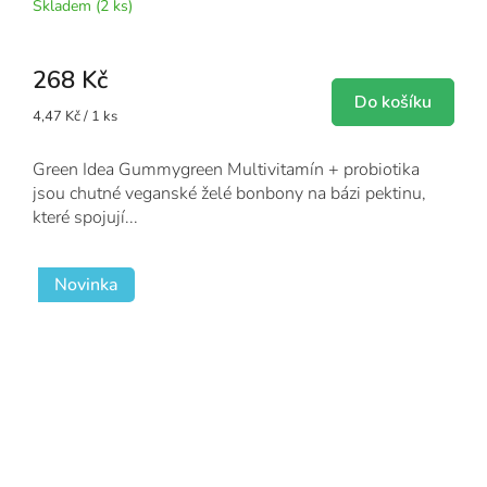
Skladem
(2 ks)
268 Kč
Do košíku
Měrná
4,47 Kč / 1 ks
cena:
Green Idea Gummygreen Multivitamín + probiotika
jsou chutné veganské želé bonbony na bázi pektinu,
které spojují...
Novinka