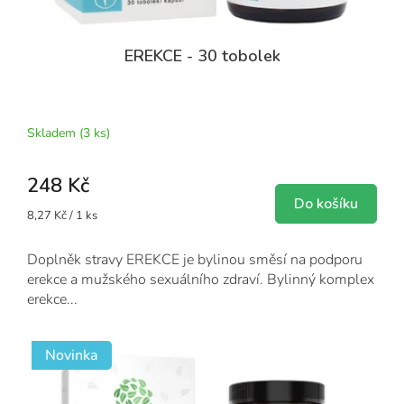
EREKCE - 30 tobolek
Průměrné
hodnocení
produktu
Skladem
(3 ks)
je
5,0
248 Kč
z
5
Do košíku
Měrná
8,27 Kč / 1 ks
hvězdiček.
cena:
Doplněk stravy EREKCE je bylinou směsí na podporu
erekce a mužského sexuálního zdraví. Bylinný komplex
erekce...
Novinka