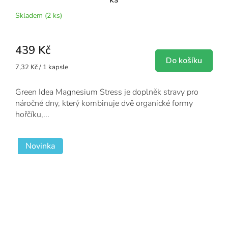
Skladem
(2 ks)
439 Kč
Do košíku
Měrná
7,32 Kč / 1 kapsle
cena:
Green Idea Magnesium Stress je doplněk stravy pro
náročné dny, který kombinuje dvě organické formy
hořčíku,...
Novinka