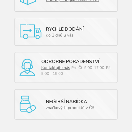
y
v
ý
p
i
RYCHLÉ DODÁNÍ
s
do 2 dnů u vás
u
ODBORNÉ PORADENSTVÍ
Kontaktujte nás
Po- Čt: 9:00-17:00, Pá:
9:00 - 15:00
NEJŠIRŠÍ NABÍDKA
značkových produktů v ČR