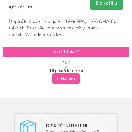
Do košíku
Měrná
4,65 Kč / 1 ks
cena:
Doplněk stravy Omega 3 - 18% EPA, 12% DHA 60
tobolek. Pro vaše zdravé srdce a cévy, zrak a
mozek. Vzhledem k nízké...
Načíst 1 další
S
1
2
t
O
r
13
položek celkem
v
á
l
Nahoru
n
á
k
o
d
v
a
á
c
n
í
í
p
r
v
DISKRÉTNÍ BALENÍ
k
Podívejte se, jak balíme zboží