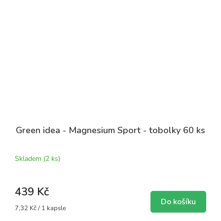
Green idea - Magnesium Sport - tobolky 60 ks
Skladem
(2 ks)
439 Kč
Do košíku
Měrná
7,32 Kč / 1 kapsle
cena: