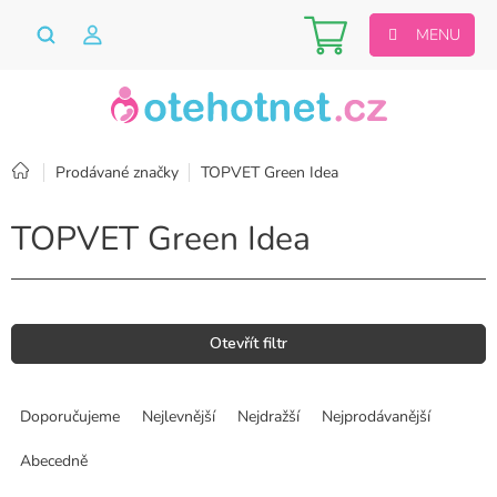
Přejít
Nákupní
na
obsah
košík
Domů
Prodávané značky
TOPVET Green Idea
TOPVET Green Idea
Otevřít filtr
Ř
a
Doporučujeme
Nejlevnější
Nejdražší
Nejprodávanější
z
e
Abecedně
n