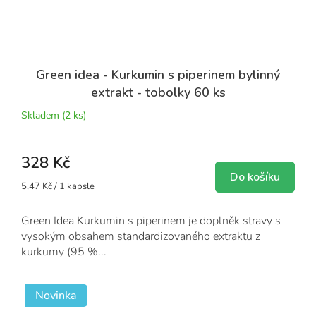
Green idea - Kurkumin s piperinem bylinný
extrakt - tobolky 60 ks
Skladem
(2 ks)
328 Kč
Do košíku
Měrná
5,47 Kč / 1 kapsle
cena:
Green Idea Kurkumin s piperinem je doplněk stravy s
vysokým obsahem standardizovaného extraktu z
kurkumy (95 %...
Novinka