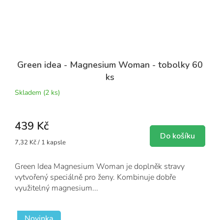
Green idea - Magnesium Woman - tobolky 60
ks
Skladem
(2 ks)
439 Kč
Do košíku
Měrná
7,32 Kč / 1 kapsle
cena:
Green Idea Magnesium Woman je doplněk stravy
vytvořený speciálně pro ženy. Kombinuje dobře
využitelný magnesium...
Novinka