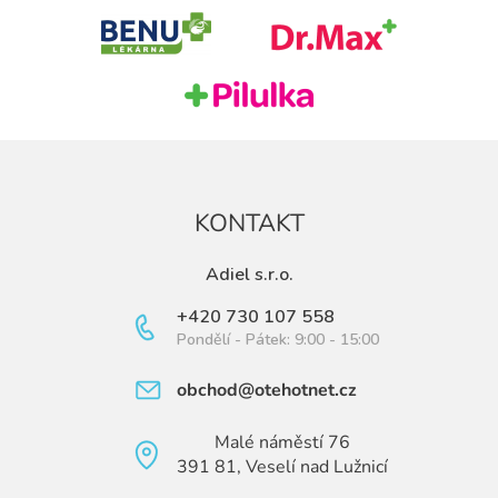
t
í
KONTAKT
Adiel s.r.o.
+420 730 107 558
Pondělí - Pátek: 9:00 - 15:00
obchod@otehotnet.cz
Malé náměstí 76
391 81, Veselí nad Lužnicí