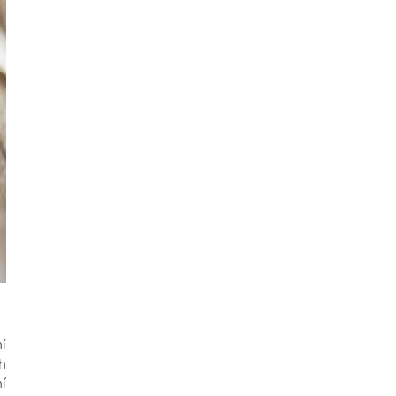
í
h
í