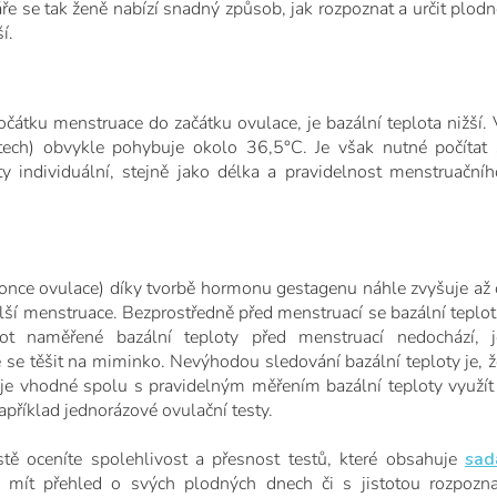
ře se tak ženě nabízí snadný způsob, jak rozpoznat a určit plodn
í.
počátku menstruace do začátku ovulace, je bazální teplota nižší.
tech) obvykle pohybuje okolo 36,5°C. Je však nutné počítat 
 individuální, stejně jako délka a pravidelnost menstruačníh
d konce ovulace) díky tvorbě hormonu gestagenu náhle zvyšuje až 
alší menstruace. Bezprostředně před menstruací se bazální teplot
t naměřené bazální teploty před menstruací nedochází, j
se těšit na miminko. Nevýhodou sledování bazální teploty je, ž
 je vhodné spolu s pravidelným měřením bazální teploty využít 
apříklad jednorázové ovulační testy.
ě oceníte spolehlivost a přesnost testů, které obsahuje
sad
í mít přehled o svých plodných dnech či s jistotou rozpozna