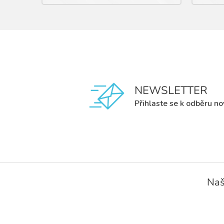
NEWSLETTER
Přihlaste se k odběru no
Z
á
Naš
p
a
t
í