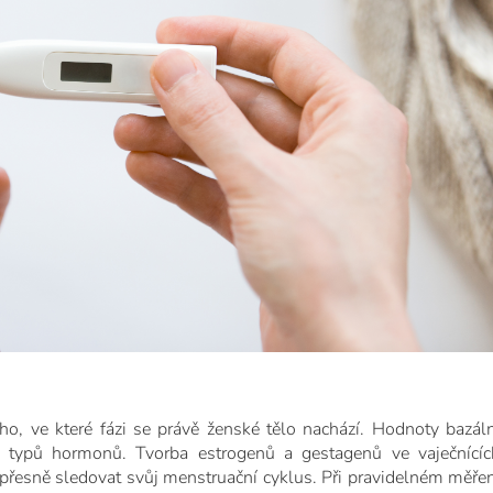
ho, ve které fázi se právě ženské tělo nachází. Hodnoty bazáln
u typů hormonů. Tvorba estrogenů a gestagenů ve vaječnícíc
 přesně sledovat svůj menstruační cyklus. Při pravidelném měřen