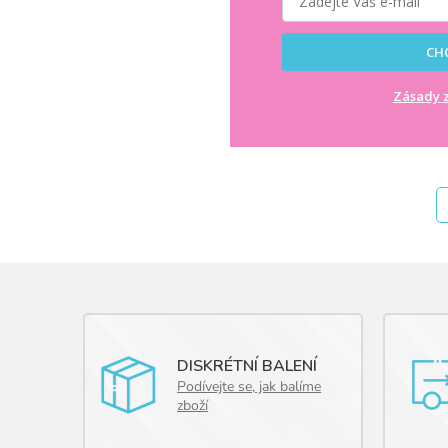
CHC
Zásady z
DISKRÉTNÍ BALENÍ
Podívejte se, jak balíme
zboží