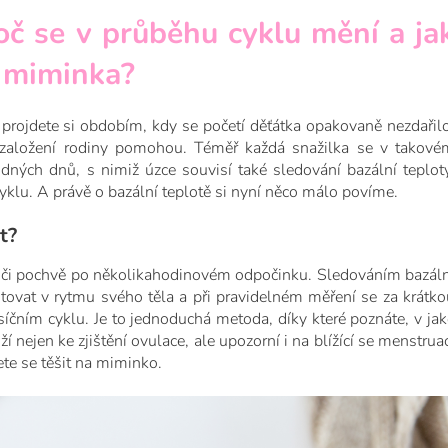
roč se v průběhu cyklu mění a ja
í miminka?
projdete si obdobím, kdy se početí děťátka opakovaně nezdařilo
k založení rodiny pomohou. Téměř každá snažilka se v takové
ných dnů, s nimiž úzce souvisí také sledování bazální teploty
klu. A právě o bazální teplotě si nyní něco málo povíme.
t?
ch či pochvě po několikahodinovém odpočinku. Sledováním bazáln
tovat v rytmu svého těla a při pravidelném měření se za krátko
íčním cyklu. Je to jednoduchá metoda, díky které poznáte, v jak
ží nejen ke zjištění ovulace, ale upozorní i na blížící se menstrua
ete se těšit na miminko.