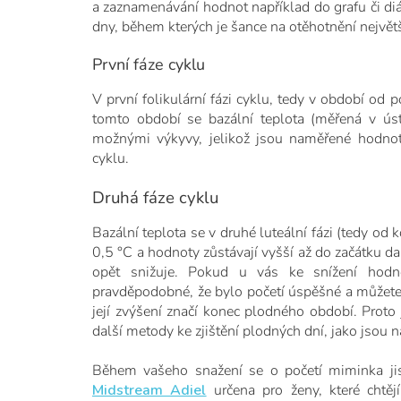
a zaznamenávání hodnot například do grafu či diá
dny, během kterých je šance na otěhotnění největš
První fáze cyklu
V první folikulární fázi cyklu, tedy v období od 
tomto období se bazální teplota (měřená v ús
možnými výkyvy, jelikož jsou naměřené hodnoty
cyklu.
Druhá fáze cyklu
Bazální teplota se v druhé luteální fázi (tedy o
0,5 °C a hodnoty zůstávají vyšší až do začátku d
opět snižuje. Pokud u vás ke snížení hodno
pravděpodobné, že bylo početí úspěšné a můžete 
její zvýšení značí konec plodného období. Proto
další metody ke zjištění plodných dní, jako jsou n
Během vašeho snažení se o početí miminka jist
Midstream Adiel
určena pro ženy, které chtěj