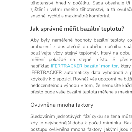
těhotenství hned v počátku. Sada obsahuje tři 
zjištění i velmi raného těhotenství, a tři ovula
snadné, rychlé a maximálně komfortní.
Jak správně měřit bazální teplotu?
Aby byly naměřené hodnoty bazální teploty co 
probuzení z dostatečně dlouhého nočního spánk
používejte vždy stejný teploměr, který na dobu
měření pokaždé na stejné místo. S přes
například
IFERTRACKER bazální monito
r,
který 
IFERTRACKER automaticky data vyhodnotí a po
kdykoliv k dispozici. Rovněž vás upozorní na blí
nedocenitelnou výhodu v tom, že nemusíte každý 
přesto bude vaše bazální teplota měřena s maximá
Ovlivněna mnoha faktory
Sledováním jednotlivých fází cyklu se žena můž
kdy je nejvhodnější doba k početí miminka. Bazá
postupu ovlivněna mnoha faktory, jakými jsou na