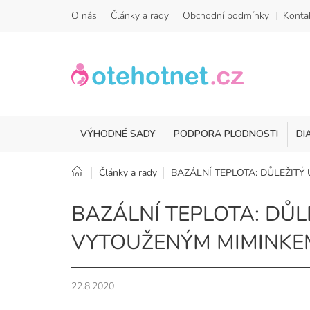
Přejít
O nás
Články a rady
Obchodní podmínky
Konta
na
obsah
VÝHODNÉ SADY
PODPORA PLODNOSTI
DI
Domů
Články a rady
BAZÁLNÍ TEPLOTA: DŮLEŽITÝ
BAZÁLNÍ TEPLOTA: DŮL
VYTOUŽENÝM MIMINKE
22.8.2020