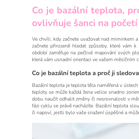
Co je bazální teplota, p
ovlivňuje šanci na počet
Ve chvíli, kdy začnete uvažovat nad miminkem a 
začnete přirozeně hledat způsoby, které vám 
období zaměřuje na pečlivé mapování svých plod
která vám usnadní orientaci ve vašem měsíčním cy
Co je bazální teplota a proč ji sledova
Bazální teplota je teplota těla naměřená v úste
teploty se může každá žena velice snadno zorien
dobu naučit odhalit změny či nesrovnalosti v měs
fázi cyklu se právě nacházíte. Bazální teplota slou
či napoví, jestli bylo vaše snažení úspěšné a můž