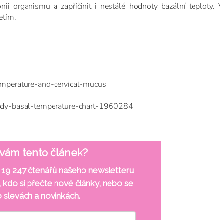
ii organismu a zapříčinit i nestálé hodnoty bazální teploty. 
etím.
emperature-and-cervical-mucus
body-basal-temperature-chart-1960284
e vám tento článek?
ž 19 247
čtenářů našeho newsletteru
, kdo
si přečte nové články, nebo se
o
slevách a novinkách
.