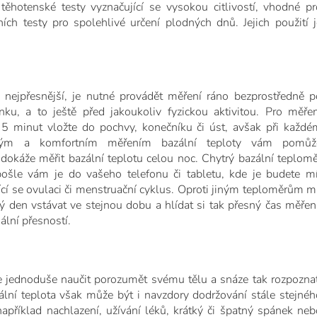
těhotenské testy vyznačující se vysokou citlivostí, vhodné pr
čních testy pro spolehlivé určení plodných dnů. Jejich použití j
nejpřesnější, je nutné provádět měření ráno bezprostředně p
u, a to ještě před jakoukoliv fyzickou aktivitou. Pro měřen
 5 minut vložte do pochvy, konečníku či úst, avšak při každé
ným a komfortním měřením bazální teploty vám pomůž
dokáže měřit bazální teplotu celou noc. Chytrý bazální teplomě
šle vám je do vašeho telefonu či tabletu, kde je budete mí
žící se ovulaci či menstruační cyklus. Oproti jiným teploměrům m
den vstávat ve stejnou dobu a hlídat si tak přesný čas měření
lní přesností.
e jednoduše naučit porozumět svému tělu a snáze tak rozpoznat
lní teplota však může být i navzdory dodržování stále stejnéh
příklad nachlazení, užívání léků, krátký či špatný spánek neb