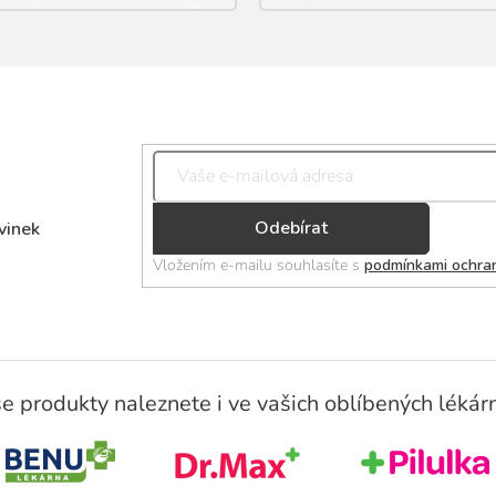
Přihlásit
vinek
se
Vložením e-mailu souhlasíte s
podmínkami ochran
e produkty naleznete i ve vašich oblíbených lékár