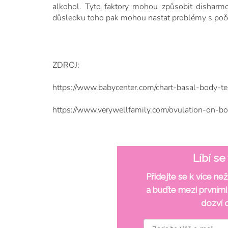
alkohol. Tyto faktory mohou způsobit disharmon
důsledku toho pak mohou nastat problémy s poč
ZDROJ:
https://www.babycenter.com/chart-basal-body-t
https://www.verywellfamily.com/ovulation-on-
Líbí s
Přidejte se k více ne
a buďte mezi prvními
dozví 