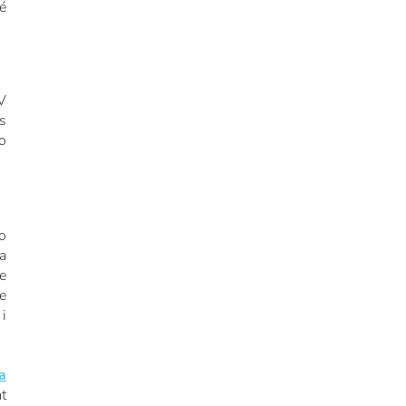
é
 V
s
o
o
a
e
e
i
a
t