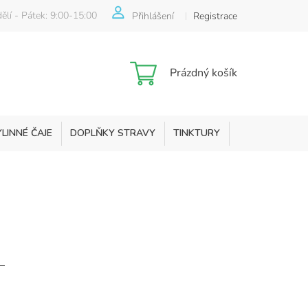
ělí - Pátek: 9:00-15:00
Přihlášení
Registrace
Nákupní
Prázdný košík
košík
YLINNÉ ČAJE
DOPLŇKY STRAVY
TINKTURY
KOSMETIKA