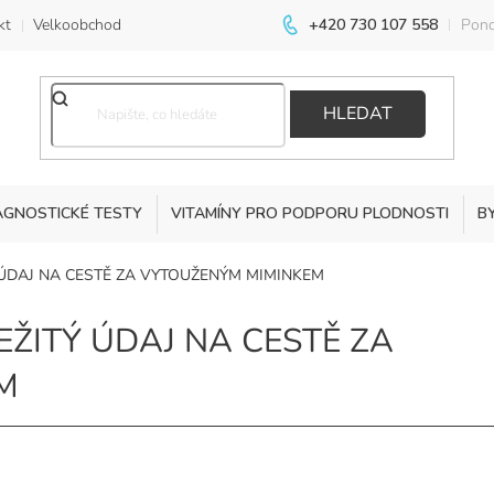
kt
Velkoobchod
+420 730 107 558
Pond
HLEDAT
AGNOSTICKÉ TESTY
VITAMÍNY PRO PODPORU PLODNOSTI
B
 ÚDAJ NA CESTĚ ZA VYTOUŽENÝM MIMINKEM
EŽITÝ ÚDAJ NA CESTĚ ZA
M